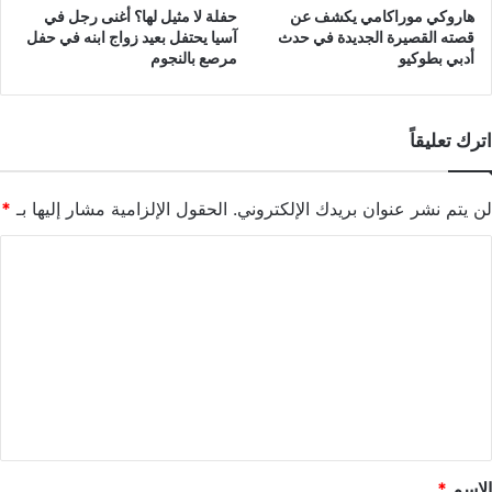
هاروكي موراكامي يكشف عن
حفلة لا مثيل لها؟ أغنى رجل في
قصته القصيرة الجديدة في حدث
آسيا يحتفل بعيد زواج ابنه في حفل
أدبي بطوكيو
مرصع بالنجوم
اترك تعليقاً
لن يتم نشر عنوان بريدك الإلكتروني.
الحقول الإلزامية مشار إليها بـ
*
ا
ل
ت
ع
ل
ي
ق
*
الاسم
*