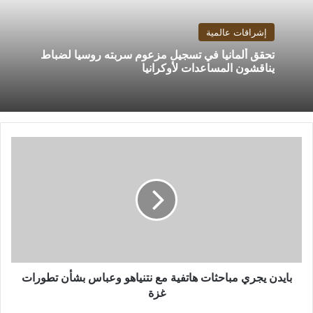
إشراقات عالمية
تحقق ألمانيا في تسجيل مزعوم سربته روسيا لضباط
يناقشون المساعدات لأوكرانيا
بايدن
يجري
مباحثات
هاتفية
مع
نتنياهو
وعباس
بشأن
تطورات
غزة
بايدن يجري مباحثات هاتفية مع نتنياهو وعباس بشأن تطورات
غزة