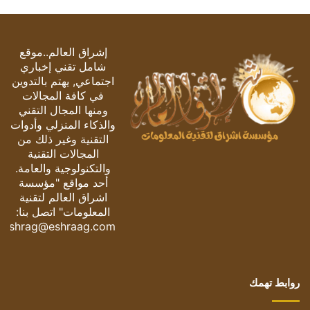
إشراق العالم..موقع
شامل تقني إخباري
اجتماعي, يهتم بالتدوين
في كافة المجالات
ومنها المجال التقني
والذكاء المنزلي وأدوات
التقنية وغير ذلك من
المجالات التقنية
والتكنولوجية والعامة.
أحد مواقع "مؤسسة
اشراق العالم لتقنية
المعلومات" اتصل بنا:
eshrag@eshraag.com
روابط تهمك