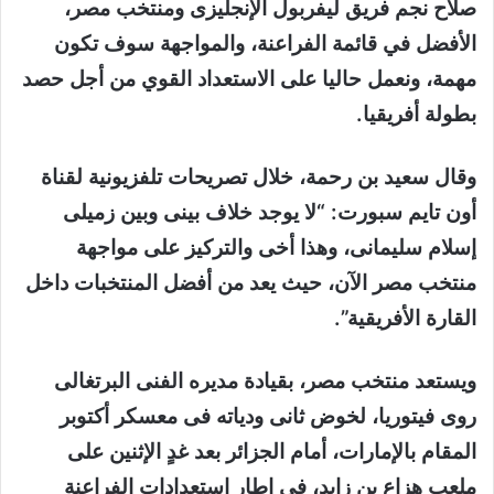
صلاح نجم فريق ليفربول الإنجليزى ومنتخب مصر،
الأفضل في قائمة الفراعنة، والمواجهة سوف تكون
مهمة، ونعمل حاليا على الاستعداد القوي من أجل حصد
بطولة أفريقيا.
وقال سعيد بن رحمة، خلال تصريحات تلفزيونية لقناة
أون تايم سبورت: “لا يوجد خلاف بينى وبين زميلى
إسلام سليمانى، وهذا أخى والتركيز على مواجهة
منتخب مصر الآن، حيث يعد من أفضل المنتخبات داخل
القارة الأفريقية”.
ويستعد منتخب مصر، بقيادة مديره الفنى البرتغالى
روى فيتوريا، لخوض ثانى ودياته فى معسكر أكتوبر
المقام بالإمارات، أمام الجزائر بعد غدٍ الإثنين على
ملعب هزاع بن زايد، فى إطار استعدادات الفراعنة