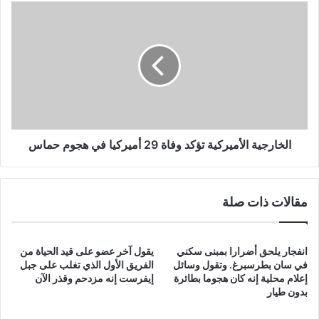
الخارجية
الأميركية
تؤكد
وفاة
29
أميركيا
في
هجوم
حماس
الخارجية الأميركية تؤكد وفاة 29 أميركيا في هجوم حماس
مقالات ذات صلة
انفجار يلحق أضرارا بمبنى سكني
يقول آخر عضو على قيد الحياة من
في سان بطرسبرغ. وتقول وسائل
الفريق الأول الذي تغلب على جبل
إعلام محلية إنه كان هجوما بطائرة
إيفرست إنه مزدحم وقذر الآن
بدون طيار