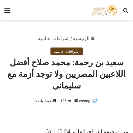
بحث عن
الق
الرئيسية
/
إشراقات عالمية
إشراقات عالمية
سعيد بن رحمة: محمد صلاح أفضل
اللاعبين المصريين ولا توجد أزمة مع
سليمانى
أرسل
eshrag
125
دقيقة واحدة
بريدا
إلكترونيا
من صحيفة اشراق العالم 24:[ad_1]