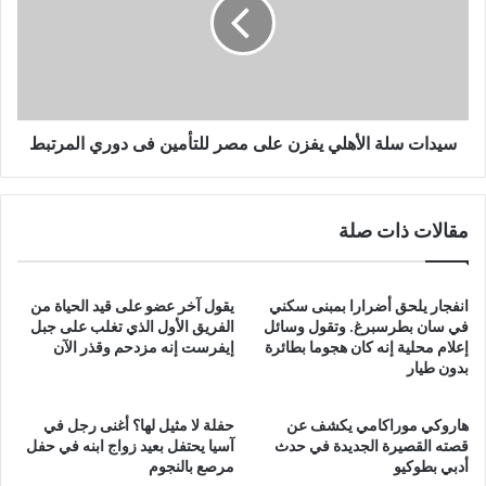
يفزن
على
مصر
للتأمين
فى
دوري
المرتبط
سيدات سلة الأهلي يفزن على مصر للتأمين فى دوري المرتبط
مقالات ذات صلة
انفجار يلحق أضرارا بمبنى سكني
يقول آخر عضو على قيد الحياة من
في سان بطرسبرغ. وتقول وسائل
الفريق الأول الذي تغلب على جبل
إعلام محلية إنه كان هجوما بطائرة
إيفرست إنه مزدحم وقذر الآن
بدون طيار
هاروكي موراكامي يكشف عن
حفلة لا مثيل لها؟ أغنى رجل في
قصته القصيرة الجديدة في حدث
آسيا يحتفل بعيد زواج ابنه في حفل
أدبي بطوكيو
مرصع بالنجوم