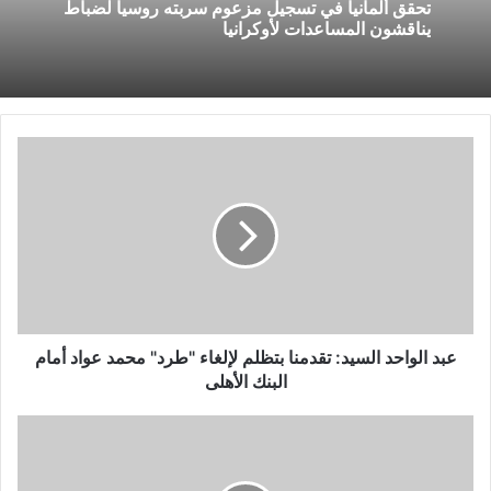
تحقق ألمانيا في تسجيل مزعوم سربته روسيا لضباط
يناقشون المساعدات لأوكرانيا
عبد
الواحد
السيد:
تقدمنا
بتظلم
لإلغاء
"طرد"
محمد
عواد
أمام
عبد الواحد السيد: تقدمنا بتظلم لإلغاء "طرد" محمد عواد أمام
البنك
البنك الأهلى
الأهلى
سيدات
سلة
الأهلي