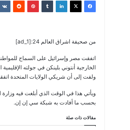
فيسبوك
‫X
لينكدإن
بينتيريست
من صحيفة اشراق العالم 24:[ad_1]
اتفقت مصر وإسرائيل على السماح للمواطنين
الخارجية أنتوني بلينكن في جولته الإقليمية التي تضم 6 دول عربية لوكالة ال
ولفت إلى أن شريكي الولايات المتحدة اتفقا
ويأتي هذا في الوقت الذي أبلغت فيه وزارة ا
بحسب ما أفادت به شبكة سي إن إن.
مقالات ذات صلة