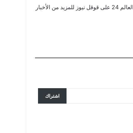
الأخبار
تحقق ألمانيا في تسجيل مزعوم
سربته روسيا لضباط يناقشون
اشتراك
المساعدات لأوكرانيا
ملك النرويج في المستشفى يحصل
على جهاز تنظيم ضربات القلب في