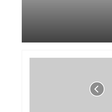
في البحر الأحمر
جندي من جنوب أفريقيا يقتل زميله
ويقتل نفسه في شرق الكونغو
والدة نافالني تجلب الزهور إلى قبره
بعد يوم من حضور الآلاف جنازته في
موسكو
يتقدم المتشددون في الانتخابات
البرلمانية الإيرانية التي ربما شهدت
نسبة مشاركة منخفضة بشكل قياسي
مقتل 3 أشخاص في غارة جوية روسية
بطائرة بدون طيار على مدينة أوديسا