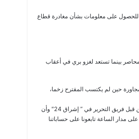
لطات الأميركية للحصول على معلومات بشأن مغادرة قطاع
حاصر بينما تستعد لغزو بري في أعقاب
مجاورة حين لم يكتسب المقترح زخما،
والجدير بالذكر أن خبر إسرائيل ومصر تتفقان على فتح معبر رفح للأميركيين تم اقتباسه والتعديل عليه من قبل فريق التحرير في ” إشراق 24″ وأن
لى مدار الساعة تابعونا على حساباتنا