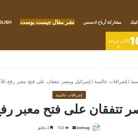
نشر مقال جيست بوست
لينك
مشاركة أرباح ادسنس
GLISH
1
الأكثر قراءة
سية
/
إشراقات عالمية
/
إسرائيل ومصر تتفقان على فتح معبر رفح للأم
إشراقات عالمية
 تتفقان على فتح معبر رفح
أرسل
eshrag
102
2 دقائق
بريدا