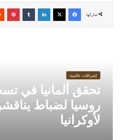
فيسبوك
‫X
لينكدإن
بينت
شاركها
أقرأ التالي
إشراقات عالمية
تحقق ألمانيا في تس
روسيا لضباط يناقش
لأوكرانيا