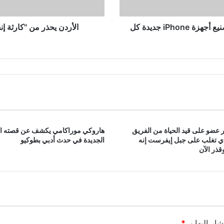
صارم
يتحدث تيم كوك عن سبب قيام شركة Apple بتصنيع أجهزة iPhone جديدة كل
الأردن يحذر من "كارثة 
 عضو على قيد الحياة من الفريق
هاروكي موراكامي يكشف عن قصته ا
ذي تغلب على جبل إيفرست إنه
الجديدة في حدث أدبي بطوكيو
ذر الآن
ار إليها بـ
*