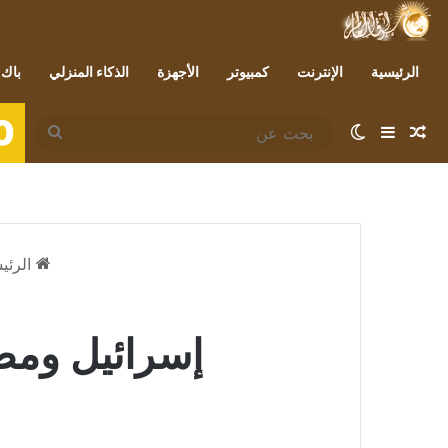
الرئيسية
الإنترنت
كمبيوتر
الأجهزة
الذكاء المنزلي
باك 
0
مقال عشوائي
إضافة عمود جانبي
الوضع المظلم
بحث
عن
الرئي
إسرائيل ومصر