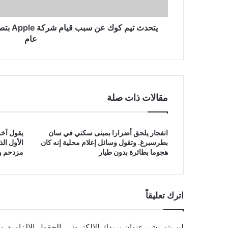
iPhone
جديدة
كل
عام
عام
مقالات ذات صلة
انفجار يلحق أضرارا بمبنى سكني في سان
يقول آخر
بطرسبرغ. وتقول وسائل إعلام محلية إنه كان
الأول ال
هجوما بطائرة بدون طيار
مزدحم وق
اترك تعليقاً
لن يتم نشر عنوان بريدك الإلكتروني.
الحقول الإلزامية مش