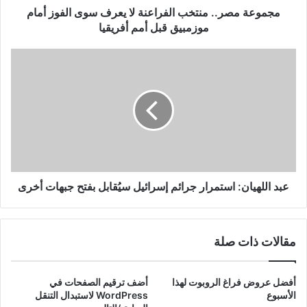
موزمبيق
مجموعة مصر.. منتخب الفراعنة لا يعرف سوى الفوز أمام
قبل
موزمبيق قبل أمم أفريقيا
أمم
أفريقيا
عبد
اللهيان:
استمرار
جرائم
إسرائيل
سيُقابل
بفتح
جبهات
أخرى
عبد اللهيان: استمرار جرائم إسرائيل سيُقابل بفتح جبهات أخرى
مقالات ذات صلة
أفضل عروض فراغ الروبوت لهذا
أضف ترقيم الصفحات في
الأسبوع
WordPress لاستبدال التنقل