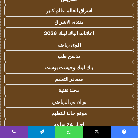
اشراق العالم عالم كبير
منتدى الاشراق
اعلانات الباك لينك 2026
اقوى رياضة
مدسن طب
باك لينك وجيست بوست
مصادر التعليم
مجلة تقنية
يو ان بي الرياضي
موقع حالة للتعليم
اخبار 24 ساعة
هيدب فنون وترفيه
يسبوك
‫X
واتساب
تيلقرام
ڤايبر