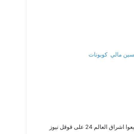
ين مالي
كوبونات
نشكر لكم اهتمامكم وقراءتكم لخبر نجاح أول انتخابات إلكترونية فى تاريخ الهيئات الشبابية والرياضية تابعوا اشراق العالم 24 على قوقل نيوز