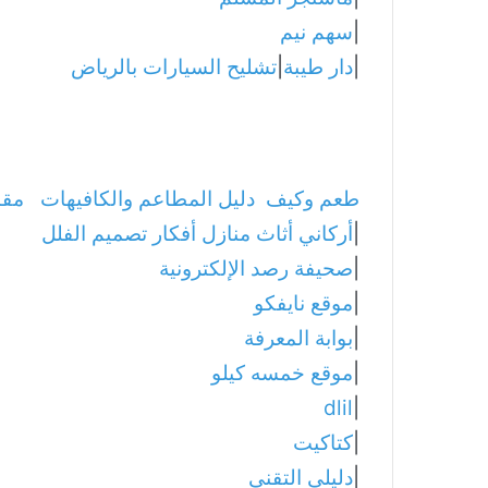
|
سهم نيم
|
دار طيبة
|
تشليح السيارات بالرياض
طعم وكيف
دليل المطاعم والكافيهات
مقا
|
أركاني أثاث منازل أفكار تصميم الفلل
|
صحيفة رصد الإلكترونية
|
موقع نايفكو
|
بوابة المعرفة
|
موقع خمسه كيلو
dlil
|
|
كتاكيت
|
دليلي التقني