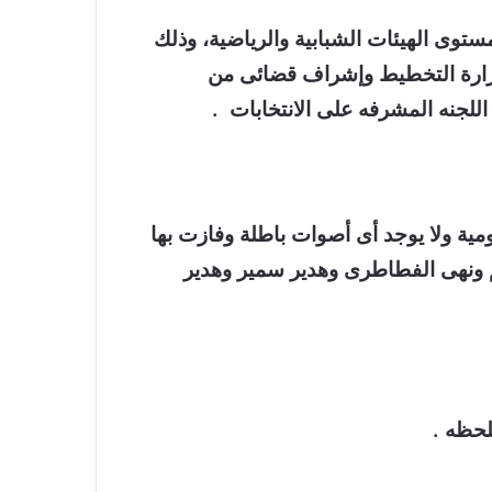
توى الهيئات الشبابية والرياضية، وذلك
 وزارة التخطيط وإشراف قضائى من
للجنه المشرفه على الانتخابات .
وفازت بها
يم ونهى الفطاطرى وهدير سمير
وهدير
لحظه .