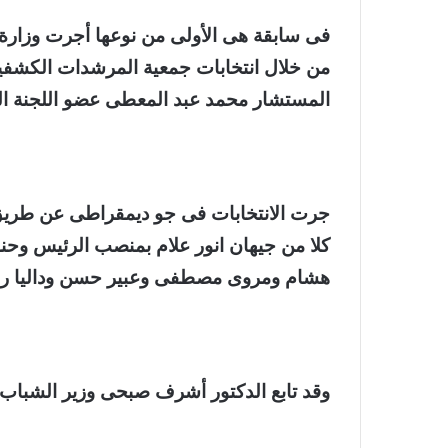
فى سابقة هى الأولى من نوعها أجرت وزارة ا
من خلال انتخابات جمعية المرشدات الكشفية
المستشار محمد عبد المعطى عضو اللجنة العل
جرت الانتخابات فى جو ديمقراطى عن طريق التصويت الالكترونى حضره 208 من 
كلا من جيهان انور علام بمنصب الرئيس
وحنا
هشام ومروى مصطفى وعبير حسن
وداليا 
وقد تابع الدكتور أشرف صبحى وزير الشباب 