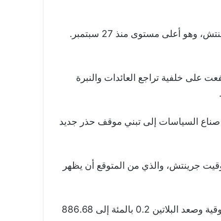
وزاد الذهب في المعاملات الفورية 0.4 بالمئة إلى 1881 دولارا للأونصة بحلول الساعة 0951 بتوقيت غرينتش، وهو أعلى مستوى منذ 27 سبتمبر.
ت على خلفية تراجع العائدات والنبرة
 صناع السياسات إلى تبني موقف حذر جديد
ستثمرون الآن على تقرير مؤشر أسعار المستهلكين الأميركي المقرر صدوره الساعة 1230 بتوقيت جرينتش، والذي من المتوقع أن يظهر
وبالنسبة للمعادن النفيسة الأخرى، ارتفعت الفضة في المعاملات الفورية 0.4 بالمئة إلى 22.16 دولار للأوقية وصعد البلاتين 0.2 بالمئة إلى 886.68