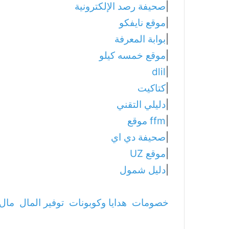
|
صحيفة رصد الإلكترونية
|
موقع نايفكو
|
بوابة المعرفة
|
موقع خمسه كيلو
dlil
|
|
كتاكيت
|
دليلي التقني
|
ffm موقع
|
صحيفة دي اي
|
موقع UZ
|
دليل شمول
خصومات
هدايا وكوبونات
توفير المال
مال 