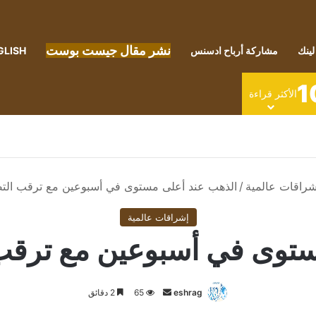
نشر مقال جيست بوست
لينك
مشاركة أرباح ادسنس
GLISH
1
الأكثر قراءة
شراقات عالمية
/
الذهب عند أعلى مستوى في أسبوعين مع ترقب التض
إشراقات عالمية
ستوى في أسبوعين مع ترقب 
أرسل
eshrag
65
2 دقائق
بريدا