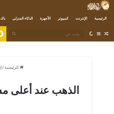
الرئيسية
الإنترنت
كمبيوتر
الأجهزة
الذكاء المنزلي
باك 
0
مقال عشوائي
إضافة عمود جانبي
الوضع المظلم
بحث
عن
الرئيسية
/
إ
الذهب عند أعلى م