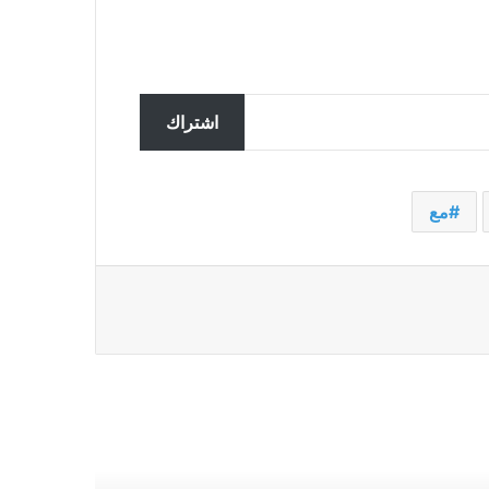
تحقق ألمانيا في تسجيل مزعوم
سربته روسيا لضباط يناقشون
اشتراك
المساعدات لأوكرانيا
ملك النرويج في المستشفى يحصل
مع
على جهاز تنظيم ضربات القلب في
ماليزيا بعد مرضه أثناء العطلة
غارات إسرائيلية تقتل 7 من عناصر
حزب الله في جنوب لبنان
إن الفوضى القاتلة التي شهدتها قافلة
المساعدات إلى غزة هي رمز لليأس