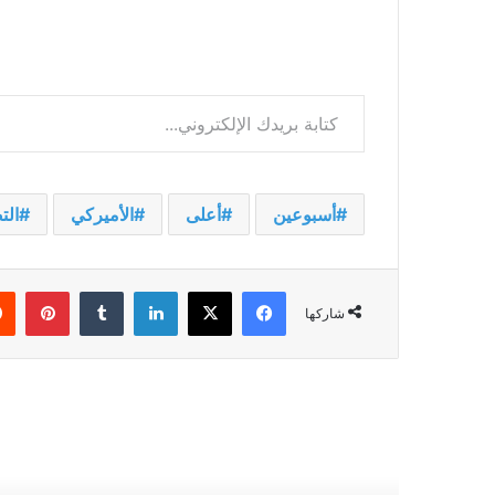
كتابة بريدك الإلكتروني...
أسبوعين
أعلى
الأميركي
الت
فيسبوك
‫X
لينكدإن
بينت
شاركها
أقرأ التالي