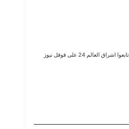
نشكر لكم اهتمامكم وقراءتكم لخبر الذهب عند أعلى مستوى في أسبوعين مع ترقب التضخم الأميركي تابعوا اشراق العالم 24 على قوقل نيوز