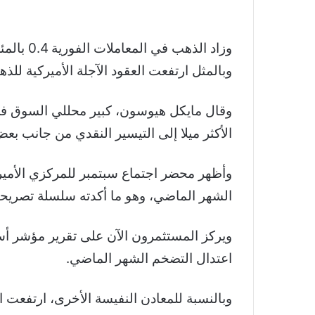
وبالمثل ارتفعت العقود الآجلة الأميركية للذهب 0.4 بالمئة إلى 1894 دول
وقال مايكل هيوسون، كبير محللي السوق في 
الأكثر ميلا إلى التيسير النقدي من جانب بع
وأظهر محضر اجتماع سبتمبر للمركزي الأمير
الشهر الماضي، وهو ما أكدته سلسلة تصريحات
اعتدال التضخم الشهر الماضي.