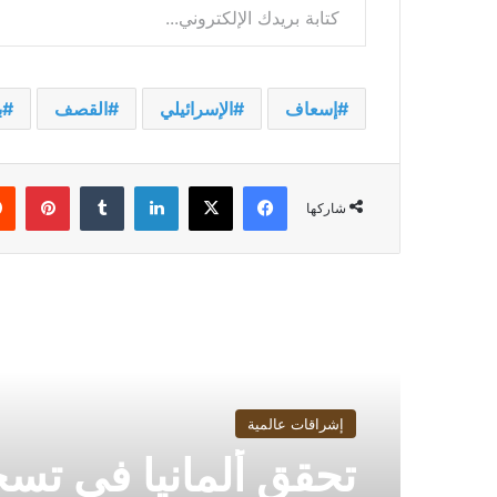
إسعاف
الإسرائيلي
القصف
ب
فيسبوك
‫X
لينكدإن
بينت
شاركها
أقرأ التالي
إشراقات عالمية
تحقق ألمانيا في تس