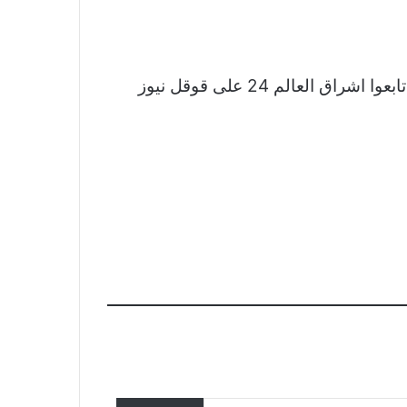
نشكر لكم اهتمامكم وقراءتكم لخبر فيديو لسائق سيارة إسعاف يبكي بحرقة ضحايا القصف الإسرائيلي تابعوا اشراق العالم 24 على قوقل نيوز
تحقق ألمانيا في تسجيل مزعوم