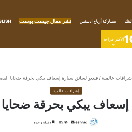
نشر مقال جيست بوست
لينك
مشاركة أرباح ادسنس
GLISH
1
الأكثر قراءة
شراقات عالمية
/
فيديو لسائق سيارة إسعاف يبكي بحرقة ضحايا القص
إشراقات عالمية
 إسعاف يبكي بحرقة ضحايا 
أرسل
eshrag
85
دقيقة واحدة
بريدا