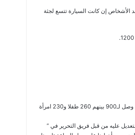
د الأشخاص إن كانت السيارة تتسع لجثة
وفي المقابل، أعلنت وزارة الصحة في غزة في وقت سابق يوم الثلاثاء، أن عدد قتلى القصف الإسرائيلي وصل لـ900 بينهم 260 طفلا و230 امرأة
تعديل عليه من قبل فريق التحرير في ”