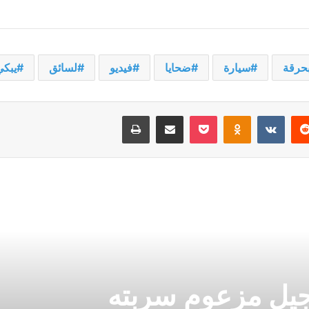
حرقة
سيارة
ضحايا
فيديو
لسائق
يبكي
يريست
‫Pocket
Odnoklassniki
مشاركة عبر البريد
طباعة
جيل مزعوم سربته