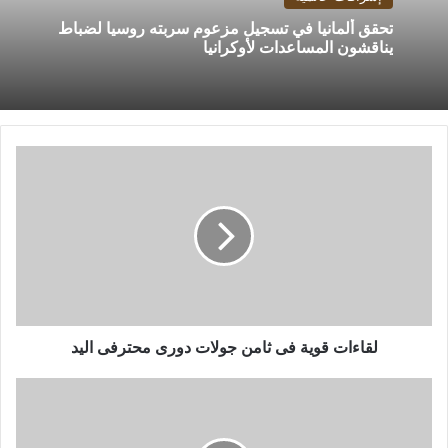
تحقق ألمانيا في تسجيل مزعوم سربته روسيا لضباط
يناقشون المساعدات لأوكرانيا
لقاءات
قوية
فى
ثامن
جولات
دورى
محترفى
اليد
لقاءات قوية فى ثامن جولات دورى محترفى اليد
زد
يتفق
على