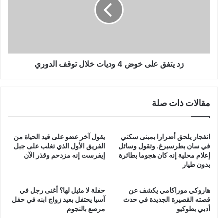
خوض
4
وديات
خلال
توقف
الدوري
زد يتفق على خوض 4 وديات خلال توقف الدوري
مقالات ذات صلة
انفجار يلحق أضرارا بمبنى سكني
يقول آخر عضو على قيد الحياة من
في سان بطرسبرغ. وتقول وسائل
الفريق الأول الذي تغلب على جبل
إعلام محلية إنه كان هجوما بطائرة
إيفرست إنه مزدحم وقذر الآن
بدون طيار
هاروكي موراكامي يكشف عن
حفلة لا مثيل لها؟ أغنى رجل في
قصته القصيرة الجديدة في حدث
آسيا يحتفل بعيد زواج ابنه في حفل
أدبي بطوكيو
مرصع بالنجوم