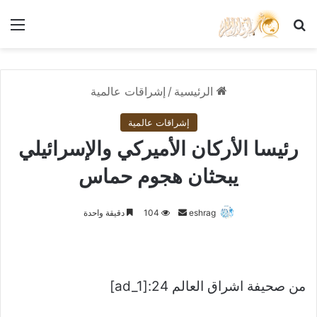
بحث عن
الق
الرئيسية
/
إشراقات عالمية
إشراقات عالمية
رئيسا الأركان الأميركي والإسرائيلي
يبحثان هجوم حماس
أرسل
eshrag
104
دقيقة واحدة
بريدا
إلكترونيا
من صحيفة اشراق العالم 24:[ad_1]