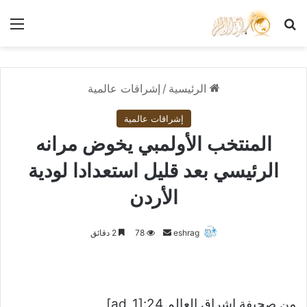
بحث عن
الق
الرئيسية
/
إشراقات عالمية
إشراقات عالمية
المنتخب الأولمبي يخوض مرانه
الرئيسي بعد قليل استعدادا لودية
الأردن
أرسل
eshrag
78
2 دقائق
بريدا
إلكترونيا
من صحيفة اشراق العالم 24:[ad_1]