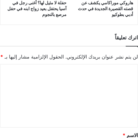
هاروكي موراكامي يكشف عن
حفلة لا مثيل لها؟ أغنى رجل في
قصته القصيرة الجديدة في حدث
آسيا يحتفل بعيد زواج ابنه في حفل
أدبي بطوكيو
مرصع بالنجوم
اترك تعليقاً
لن يتم نشر عنوان بريدك الإلكتروني.
الحقول الإلزامية مشار إليها بـ
*
ا
ل
ت
ع
ل
ي
ق
*
الاسم
*