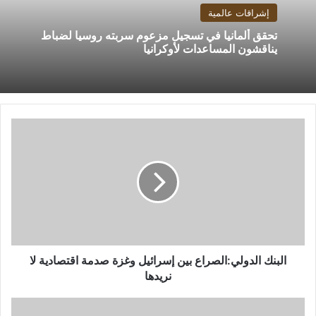
إشراقات عالمية
تحقق ألمانيا في تسجيل مزعوم سربته روسيا لضباط
يناقشون المساعدات لأوكرانيا
البنك
الدولي:الصراع
بين
إسرائيل
وغزة
صدمة
اقتصادية
لا
نريدها
البنك الدولي:الصراع بين إسرائيل وغزة صدمة اقتصادية لا
نريدها
كامل