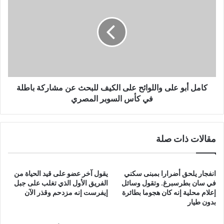
أبو
على
واللوائح
على
الكيف
للبحث
عن
مشاركة
باطلة
كامل أبو على واللوائح على الكيف للبحث عن مشاركة باطلة
في
في كأس السوبر المصري
كأس
السوبر
المصري
مقالات ذات صلة
انفجار يلحق أضرارا بمبنى سكني
يقول آخر عضو على قيد الحياة من
في سان بطرسبرغ. وتقول وسائل
الفريق الأول الذي تغلب على جبل
إعلام محلية إنه كان هجوما بطائرة
إيفرست إنه مزدحم وقذر الآن
بدون طيار