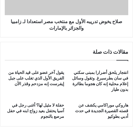
مصر
استعدادا
لـ
زامبيا
صلاح يخوض تدريبه الأول مع منتخب مصر استعدادا لـ زامبيا
والجزائر
والجزائر بالإمارات
بالإمارات
مقالات ذات صلة
انفجار يلحق أضرارا بمبنى سكني
يقول آخر عضو على قيد الحياة من
في سان بطرسبرغ. وتقول وسائل
الفريق الأول الذي تغلب على جبل
إعلام محلية إنه كان هجوما بطائرة
إيفرست إنه مزدحم وقذر الآن
بدون طيار
هاروكي موراكامي يكشف عن
حفلة لا مثيل لها؟ أغنى رجل في
قصته القصيرة الجديدة في حدث
آسيا يحتفل بعيد زواج ابنه في حفل
أدبي بطوكيو
مرصع بالنجوم