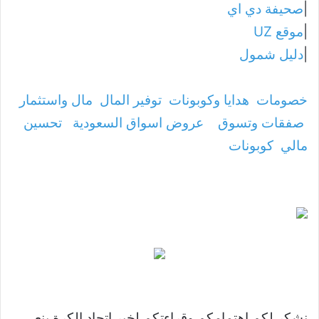
|
صحيفة دي اي
|
موقع UZ
|
دليل شمول
خصومات
هدايا وكوبونات
توفير المال
مال واستثمار
صفقات وتسوق
عروض اسواق السعودية
تحسين
مالي
كوبونات
نشكر لكم اهتمامكم وقراءتكم لخبر اتحاد الكرة ينعى