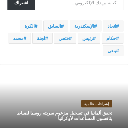
اشتراك
اتحاد
الإسكندرية
السابق
الكرة
حكام
رئيس
فتحي
لجنة
محمد
ينعى
إشراقات عالمية
تحقق ألمانيا في تسجيل مزعوم سربته روسيا لضباط
يناقشون المساعدات لأوكرانيا