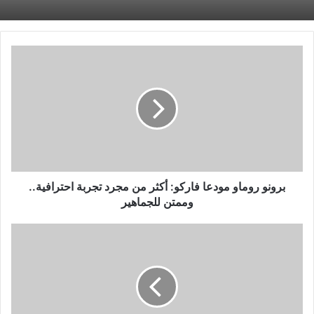
برونو
روماو
مودعا
فاركو:
أكثر
من
مجرد
تجربة
احترافية..
وممتن
برونو روماو مودعا فاركو: أكثر من مجرد تجربة احترافية..
للجماهير
وممتن للجماهير
صلاح
يخوض
تدريبه
الأول
مع
منتخب