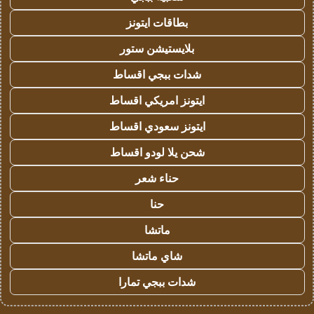
بطاقات ايتونز
بلايستيشن ستور
شدات ببجي اقساط
ايتونز امريكي اقساط
ايتونز سعودي اقساط
شحن يلا لودو اقساط
حناء شعر
حنا
ماتشا
شاي ماتشا
شدات ببجي تمارا