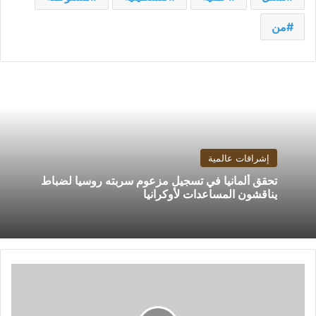
من
إشراقات عالمية
تحقق ألمانيا في تسجيل مزعوم سربته روسيا لضباط
يناقشون المساعدات لأوكرانيا
هل
تستجيب
تل
أبيب