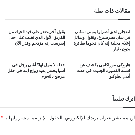
مقالات ذات صلة
انفجار يلحق أضرارا بمبنى سكني
يقول آخر عضو على قيد الحياة من
في سان بطرسبرغ. وتقول وسائل
الفريق الأول الذي تغلب على جبل
إعلام محلية إنه كان هجوما بطائرة
إيفرست إنه مزدحم وقذر الآن
بدون طيار
هاروكي موراكامي يكشف عن
حفلة لا مثيل لها؟ أغنى رجل في
قصته القصيرة الجديدة في حدث
آسيا يحتفل بعيد زواج ابنه في حفل
أدبي بطوكيو
مرصع بالنجوم
اترك تعليقاً
لن يتم نشر عنوان بريدك الإلكتروني.
الحقول الإلزامية مشار إليها بـ
*
ا