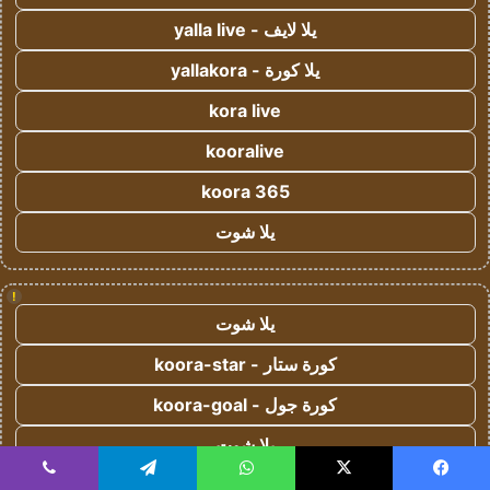
يلا لايف - yalla live
يلا كورة - yallakora
kora live
kooralive
koora 365
يلا شوت
!
يلا شوت
كورة ستار - koora-star
كورة جول - koora-goal
يلا شوت
yalla shoot
يسبوك
‫X
واتساب
تيلقرام
ڤايبر