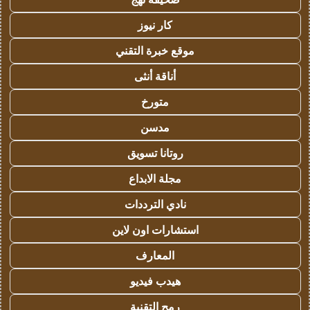
كار نيوز
موقع خبرة التقني
أناقة أنثى
متورخ
مدسن
روتانا تسويق
مجلة الابداع
نادي الترددات
استشارات اون لاين
المعارف
هيدب فيديو
رمح التقنية