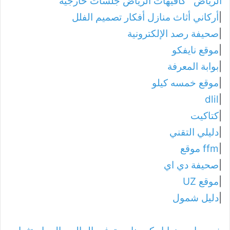
الرياض
كافيهات الرياض جلسات خارجية
|
أركاني أثاث منازل أفكار تصميم الفلل
|
صحيفة رصد الإلكترونية
|
موقع نايفكو
|
بوابة المعرفة
|
موقع خمسه كيلو
dlil
|
|
كتاكيت
|
دليلي التقني
|
ffm موقع
|
صحيفة دي اي
|
موقع UZ
|
دليل شمول