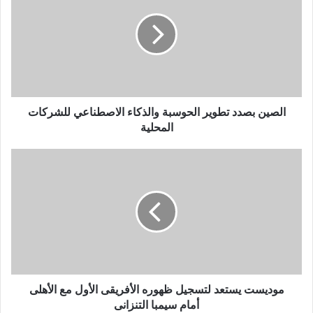
تطوير
الحوسبة
والذكاء
الاصطناعي
للشركات
المحلية
الصين بصدد تطوير الحوسبة والذكاء الاصطناعي للشركات
المحلية
موديست
يستعد
لتسجيل
ظهوره
الأفريقى
الأول
مع
الأهلى
أمام
سيمبا
موديست يستعد لتسجيل ظهوره الأفريقى الأول مع الأهلى
التنزانى
أمام سيمبا التنزانى