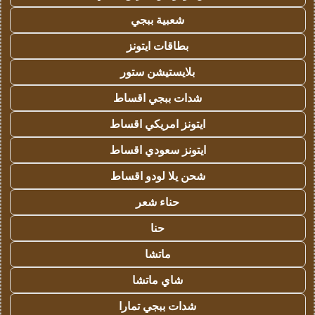
شعبية ببجي
بطاقات ايتونز
بلايستيشن ستور
شدات ببجي اقساط
ايتونز امريكي اقساط
ايتونز سعودي اقساط
شحن يلا لودو اقساط
حناء شعر
حنا
ماتشا
شاي ماتشا
شدات ببجي تمارا