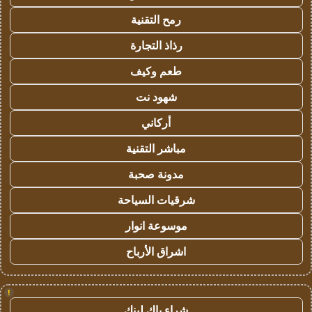
رمح التقنية
رذاذ التجارة
طعم وكيف
شهود نت
أركاني
مباشر التقنية
مدونة صحبة
شرقيات السياحة
موسوعة انوار
اشراق الأرباح
!
شراء باك لينك