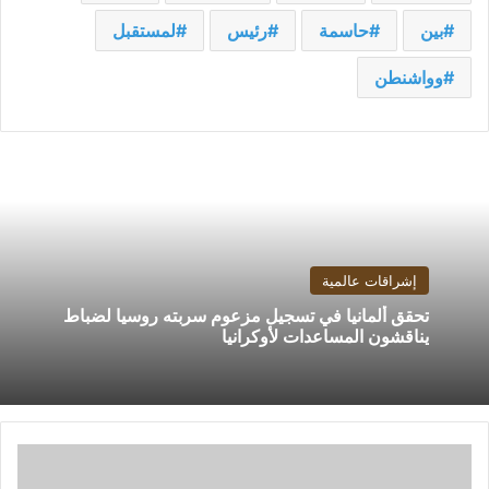
بين
حاسمة
رئيس
لمستقبل
وواشنطن
إشراقات عالمية
تحقق ألمانيا في تسجيل مزعوم سربته روسيا لضباط
يناقشون المساعدات لأوكرانيا
الصين
بصدد