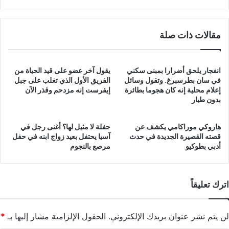
مقالات ذات صلة
انفجار يلحق أضرارا بمبنى سكني
يقول آخر عضو على قيد الحياة من
في سان بطرسبرغ. وتقول وسائل
الفريق الأول الذي تغلب على جبل
إعلام محلية إنه كان هجوما بطائرة
إيفرست إنه مزدحم وقذر الآن
بدون طيار
هاروكي موراكامي يكشف عن
حفلة لا مثيل لها؟ أغنى رجل في
قصته القصيرة الجديدة في حدث
آسيا يحتفل بعيد زواج ابنه في حفل
أدبي بطوكيو
مرصع بالنجوم
اترك تعليقاً
لن يتم نشر عنوان بريدك الإلكتروني.
الحقول الإلزامية مشار إليها بـ
*