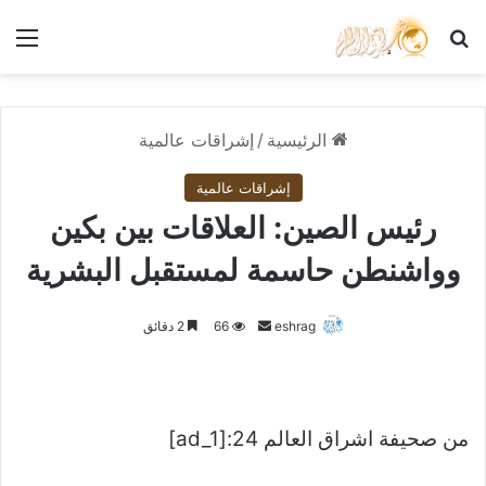
بحث عن
الق
الرئيسية
/
إشراقات عالمية
إشراقات عالمية
رئيس الصين: العلاقات بين بكين
وواشنطن حاسمة لمستقبل البشرية
أرسل
eshrag
66
2 دقائق
بريدا
إلكترونيا
من صحيفة اشراق العالم 24:[ad_1]