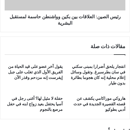
لمستقبل
البشرية
رئيس الصين: العلاقات بين بكين وواشنطن حاسمة لمستقبل
البشرية
مقالات ذات صلة
انفجار يلحق أضرارا بمبنى سكني
يقول آخر عضو على قيد الحياة من
في سان بطرسبرغ. وتقول وسائل
الفريق الأول الذي تغلب على جبل
إعلام محلية إنه كان هجوما بطائرة
إيفرست إنه مزدحم وقذر الآن
بدون طيار
هاروكي موراكامي يكشف عن
حفلة لا مثيل لها؟ أغنى رجل في
قصته القصيرة الجديدة في حدث
آسيا يحتفل بعيد زواج ابنه في حفل
أدبي بطوكيو
مرصع بالنجوم