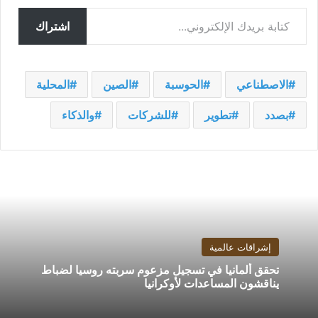
كتابة بريدك الإلكتروني...
اشتراك
الاصطناعي
الحوسبة
الصين
المحلية
بصدد
تطوير
للشركات
والذكاء
إشراقات عالمية
تحقق ألمانيا في تسجيل مزعوم سربته روسيا لضباط
يناقشون المساعدات لأوكرانيا