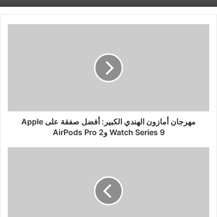
مهرجان
أمازون
الهندي
الكبير:
أفضل
صفقة
على
Apple
Watch
Series
مهرجان أمازون الهندي الكبير: أفضل صفقة على Apple
9
Watch Series 9 وAirPods Pro 2
وAirPods
Pro
رئيس
2
الصين:
العلاقات
بين
بكين
وواشنطن
حاسمة