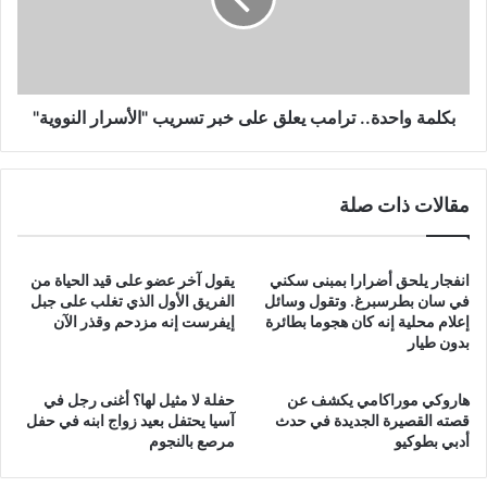
على
خبر
تسريب
"الأسرار
النووية"
بكلمة واحدة.. ترامب يعلق على خبر تسريب "الأسرار النووية"
مقالات ذات صلة
انفجار يلحق أضرارا بمبنى سكني
يقول آخر عضو على قيد الحياة من
في سان بطرسبرغ. وتقول وسائل
الفريق الأول الذي تغلب على جبل
إعلام محلية إنه كان هجوما بطائرة
إيفرست إنه مزدحم وقذر الآن
بدون طيار
هاروكي موراكامي يكشف عن
حفلة لا مثيل لها؟ أغنى رجل في
قصته القصيرة الجديدة في حدث
آسيا يحتفل بعيد زواج ابنه في حفل
أدبي بطوكيو
مرصع بالنجوم