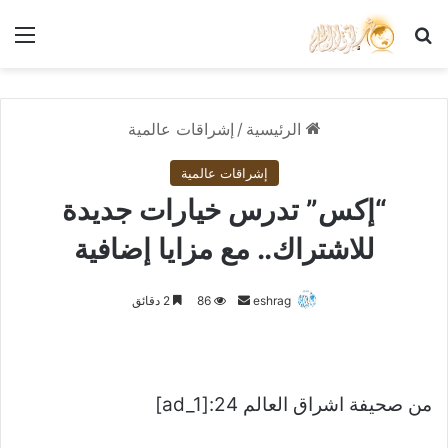
بحث عن
الق
الرئيسية
/
إشراقات عالمية
إشراقات عالمية
“إكس” تدرس خيارات جديدة
للاشتراك.. مع مزايا إضافية
أرسل
eshrag
86
2 دقائق
بريدا
إلكترونيا
من صحيفة اشراق العالم 24:[ad_1]