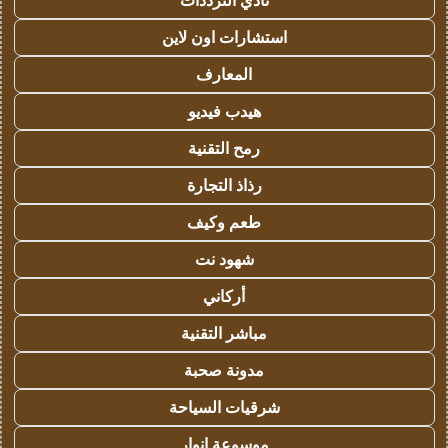
نادي الترددات
استشارات اون لاين
المعارف
هيدب فيديو
رمح التقنية
رذاذ التجارة
طعم وكيف
شهود نت
أركاني
مباشر التقنية
مدونة صحبة
شرقيات السياحة
موسوعة انوار