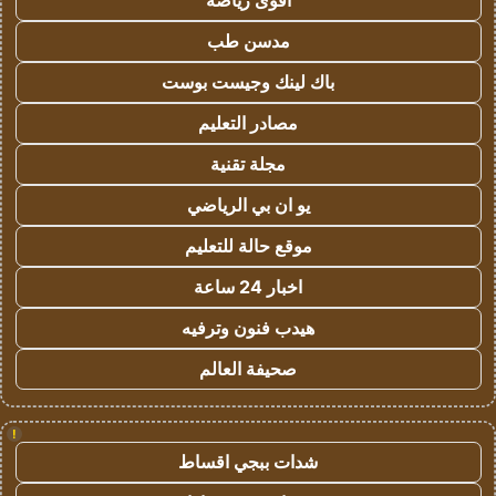
اقوى رياضة
مدسن طب
باك لينك وجيست بوست
مصادر التعليم
مجلة تقنية
يو ان بي الرياضي
موقع حالة للتعليم
اخبار 24 ساعة
هيدب فنون وترفيه
صحيفة العالم
!
شدات ببجي اقساط