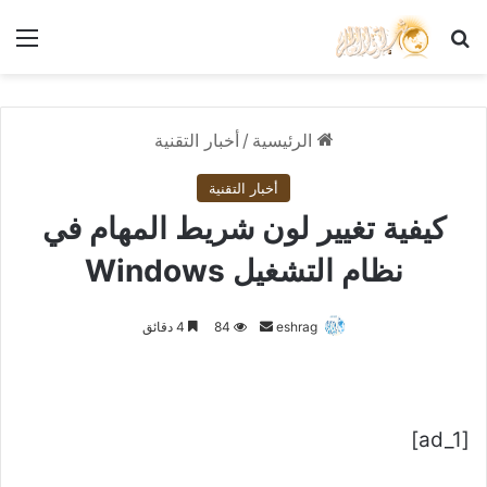
بحث عن
الق
الرئيسية
/
أخبار التقنية
أخبار التقنية
كيفية تغيير لون شريط المهام في
نظام التشغيل Windows
أرسل
eshrag
84
4 دقائق
بريدا
إلكترونيا
[ad_1]