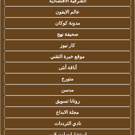
الشرقية الاقتصادية
عالم الايفون
مدونة كوكان
صحيفة نهج
كار نيوز
موقع خبرة التقني
أناقة أنثى
متورخ
مدسن
روتانا تسويق
مجلة الابداع
نادي الترددات
استشارات اون لاين