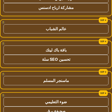
مشاركة ارباح ادسنس
!
عالم الشباب
!
باقة باك لينك
تحسين SEO سلة
!
ماسنجر المسلم
!
ضوء التعليمي
صحيفة برق