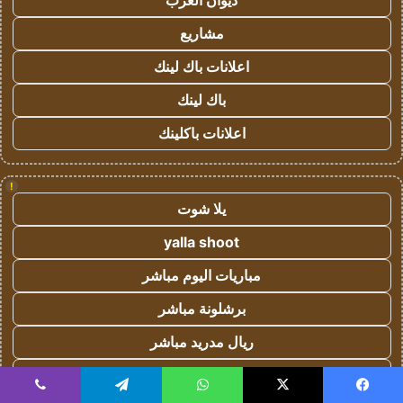
ديوان العرب
مشاريع
اعلانات باك لينك
باك لينك
اعلانات باكلينك
!
يلا شوت
yalla shoot
مباريات اليوم مباشر
برشلونة مباشر
ريال مدريد مباشر
يلا شوت
يسبوك
‫X
واتساب
تيلقرام
ڤايبر