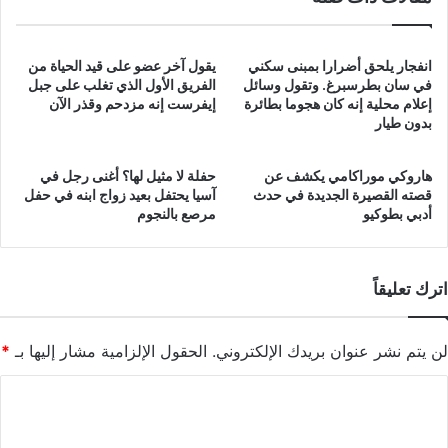
انفجار يلحق أضرارا بمبنى سكني
يقول آخر عضو على قيد الحياة من
في سان بطرسبرغ. وتقول وسائل
الفريق الأول الذي تغلب على جبل
إعلام محلية إنه كان هجوما بطائرة
إيفرست إنه مزدحم وقذر الآن
بدون طيار
هاروكي موراكامي يكشف عن
حفلة لا مثيل لها؟ أغنى رجل في
قصته القصيرة الجديدة في حدث
آسيا يحتفل بعيد زواج ابنه في حفل
أدبي بطوكيو
مرصع بالنجوم
اترك تعليقاً
لن يتم نشر عنوان بريدك الإلكتروني.
الحقول الإلزامية مشار إليها بـ
*
ا
ل