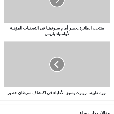
سلوفينيا
فى
التصفيات
المؤهلة
لأولمبياد
باريس
منتخب الطائرة يخسر أمام سلوفينيا فى التصفيات المؤهلة
لأولمبياد باريس
ثورة
طبية..
روبوت
يسبق
الأطباء
في
اكتشاف
سرطان
خطير
ثورة طبية.. روبوت يسبق الأطباء في اكتشاف سرطان خطير
مقالات ذات صلة