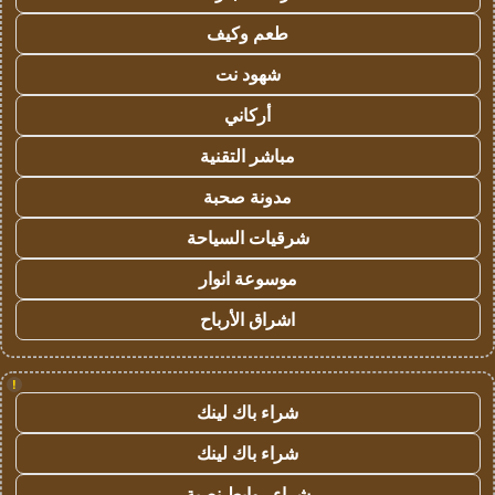
طعم وكيف
شهود نت
أركاني
مباشر التقنية
مدونة صحبة
شرقيات السياحة
موسوعة انوار
اشراق الأرباح
!
شراء باك لينك
شراء باك لينك
شراء روابط نصية