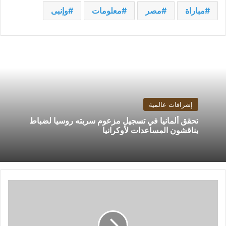
مباراة
مصر
معلومات
وإنبى
إشراقات عالمية
تحقق ألمانيا في تسجيل مزعوم سربته روسيا لضباط
يناقشون المساعدات لأوكرانيا
منتخب
الطائرة
يخسر
أمام