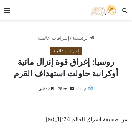
بحث عن
الق
الرئيسية
/
إشراقات عالمية
إشراقات عالمية
روسيا: إغراق قوة إنزال مائية
أوكرانية حاولت استهداف القرم
أرسل
eshrag
75
2 دقائق
بريدا
إلكترونيا
من صحيفة اشراق العالم 24:[ad_1]