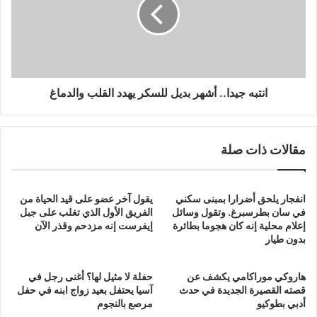
بديل
للسكر
يهدد
القلب
والدماغ
انتبه جيدا.. أشهر بديل للسكر يهدد القلب والدماغ
مقالات ذات صلة
انفجار يلحق أضرارا بمبنى سكني
يقول آخر عضو على قيد الحياة من
في سان بطرسبرغ. وتقول وسائل
الفريق الأول الذي تغلب على جبل
إعلام محلية إنه كان هجوما بطائرة
إيفرست إنه مزدحم وقذر الآن
بدون طيار
هاروكي موراكامي يكشف عن
حفلة لا مثيل لها؟ أغنى رجل في
قصته القصيرة الجديدة في حدث
آسيا يحتفل بعيد زواج ابنه في حفل
أدبي بطوكيو
مرصع بالنجوم