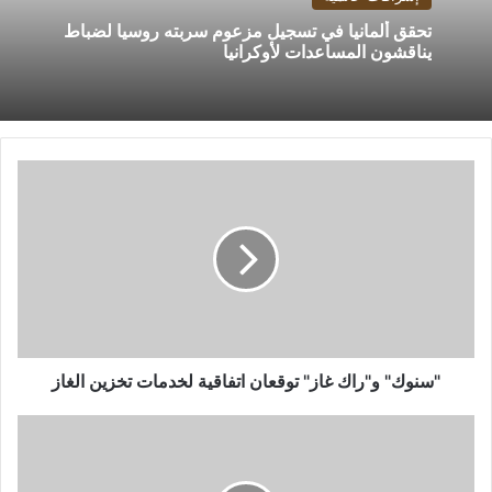
تحقق ألمانيا في تسجيل مزعوم سربته روسيا لضباط
يناقشون المساعدات لأوكرانيا
"سنوك"
و"راك
غاز"
توقعان
اتفاقية
لخدمات
تخزين
الغاز
"سنوك" و"راك غاز" توقعان اتفاقية لخدمات تخزين الغاز
انتبه
جيدا..
أشهر