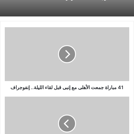
41
مباراة
جمعت
الأهلى
مع
إنبى
قبل
لقاء
الليلة..
إنفوجراف
41 مباراة جمعت الأهلى مع إنبى قبل لقاء الليلة.. إنفوجراف
الولايات
المتحدة
تتعهد
بمحاسبة
معرقلي
وقف