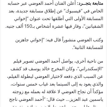
متابعة بتجــرد:
أعلن الفنان أحمد العوضي عبر حسابه
الخاص في “فيسبوك” عن إطلاق مسابقة جديدة، بعد
المسابقة الأولى التي أطلقها تحت عنوان “إخواتي
الشقيانين”، وفاز فيها عشرة أشخاص بـ150 ألف جنيه.
وكتب العوضي منشوراً قال فيه: “إخواتي جاهزين
للمسابقة التانية”.
من ناحية أخرى، يواصل أحمد العوضي تصوير فيلم
“الإسكندراني”، وكان المخرج خالد يوسف قد كشف
عن السبب الذي دفعه لاختيار العوضي لبطولة الفيلم،
والذي يعود به إلى السينما بعد غياب خمس سنوات،
مؤكداً أن نجاح العوضي لا علاقة له بعمله مع زوجته
ياسمين عبد العزيز… حيث قال: “أحمد العوضي ناجح
وممثل هايل، وجدير ياخد بطولات سينمائية منفردة،