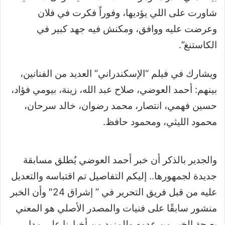
شاورت على اللي يؤديها، وفوراً فكرت في فلان
وعرضت عليه ووافق، ومكنش فيه جهد كبير في
الكاستنغ”.
ويشارك في فيلم “الإسكندراني” العديد من الفنانين،
بينهم: أحمد العوضي، صلاح عبد الله، زينة، بيومي فؤاد،
حسين فهمي، انتصار، محمد رضوان، خالد سرحان،
محمود الليثي، ومحمود حافظ.
والجدير بالذكر أن خبر أحمد العوضي يُطلق مسابقة
جديدة لجمهورها.. إليكم التفاصيل تم اقتباسه والتعديل
عليه من قبل فريق التحرير في ” إشراق 24″ وأن الخبر
منشور سابقًا على فنيات والمصدر الأصلي هو المعني
بصحة الخبر من عدمه وللمزيد من أخبارنا على مدار