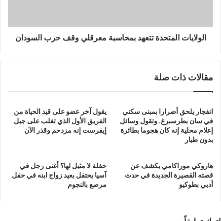
حرب
السودان
الولايات المتحدة تتعهد بمحاسبة معرقلي وقف حرب السودان
مقالات ذات صلة
انفجار يلحق أضرارا بمبنى سكني
يقول آخر عضو على قيد الحياة من
في سان بطرسبرغ. وتقول وسائل
الفريق الأول الذي تغلب على جبل
إعلام محلية إنه كان هجوما بطائرة
إيفرست إنه مزدحم وقذر الآن
بدون طيار
هاروكي موراكامي يكشف عن
حفلة لا مثيل لها؟ أغنى رجل في
قصته القصيرة الجديدة في حدث
آسيا يحتفل بعيد زواج ابنه في حفل
أدبي بطوكيو
مرصع بالنجوم