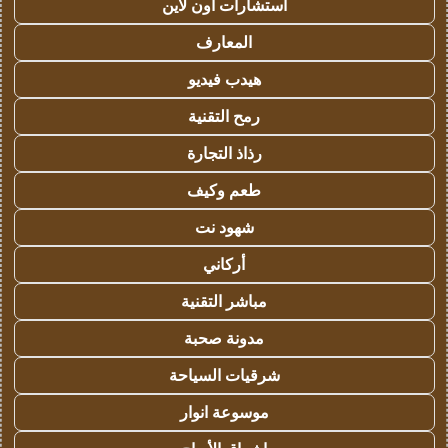
استشارات اون لاين
المعارف
هيدب فيديو
رمح التقنية
رذاذ التجارة
طعم وكيف
شهود نت
أركاني
مباشر التقنية
مدونة صحبة
شرقيات السياحة
موسوعة انوار