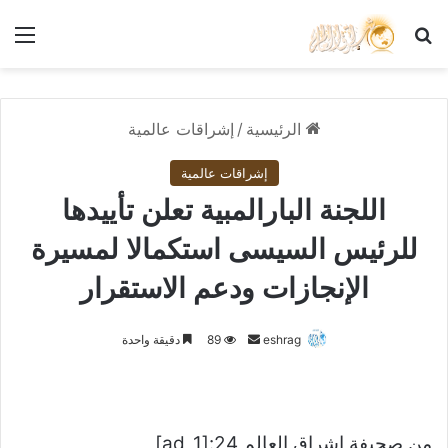
بحث عن
الق
الرئيسية
/
إشراقات عالمية
إشراقات عالمية
اللجنة البارالمبية تعلن تأييدها
للرئيس السيسى استكمالا لمسيرة
الإنجازات ودعم الاستقرار
أرسل
eshrag
89
دقيقة واحدة
بريدا
إلكترونيا
من صحيفة اشراق العالم 24:[ad_1]