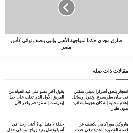
لمواجهة
الأهلى
وإنبى
بنصف
نهائي
كأس
مصر
طارق مجدى حكما لمواجهة الأهلى وإنبى بنصف نهائي كأس
مصر
مقالات ذات صلة
انفجار يلحق أضرارا بمبنى سكني
يقول آخر عضو على قيد الحياة من
في سان بطرسبرغ. وتقول وسائل
الفريق الأول الذي تغلب على جبل
إعلام محلية إنه كان هجوما بطائرة
إيفرست إنه مزدحم وقذر الآن
بدون طيار
هاروكي موراكامي يكشف عن
حفلة لا مثيل لها؟ أغنى رجل في
قصته القصيرة الجديدة في حدث
آسيا يحتفل بعيد زواج ابنه في حفل