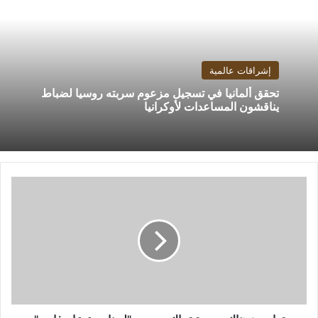
إشراقات عالمية
تحقق ألمانيا في تسجيل مزعوم سربته روسيا لضباط
يناقشون المساعدات لأوكرانيا
ترامب:
هناك
جريمة
تحاك
ضدي..
"لدينا
مدع
عام
فاسد"