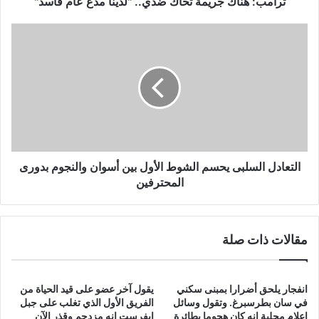
ترامب: هناك جريمة تحاك ضدي.. "لدينا مدع عام فاسد"
التعادل
السلبى
يحسم
الشوط
الأول
بين
أسوان
والنجوم
بدورى
المحترفين
التعادل السلبى يحسم الشوط الأول بين أسوان والنجوم بدورى
المحترفين
مقالات ذات صلة
انفجار يلحق أضرارا بمبنى سكني
يقول آخر عضو على قيد الحياة من
في سان بطرسبرغ. وتقول وسائل
الفريق الأول الذي تغلب على جبل
إعلام محلية إنه كان هجوما بطائرة
إيفرست إنه مزدحم وقذر الآن