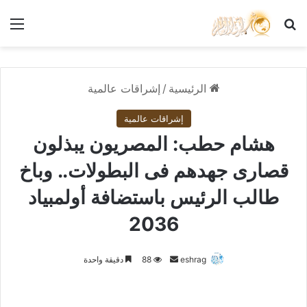
بحث عن
الق
الرئيسية
/
إشراقات عالمية
إشراقات عالمية
هشام حطب: المصريون يبذلون
قصارى جهدهم فى البطولات.. وباخ
طالب الرئيس باستضافة أولمبياد
2036
أرسل
eshrag
88
دقيقة واحدة
بريدا
إلكترونيا