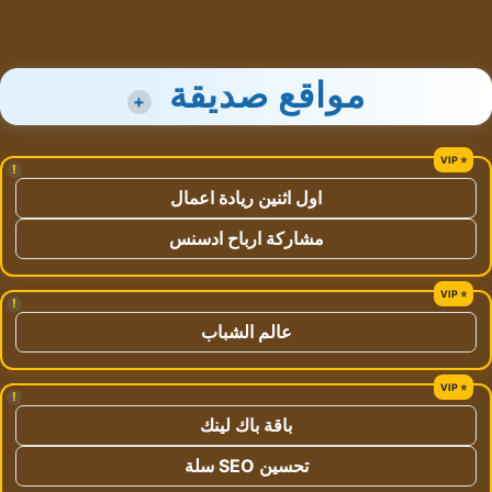
مواقع صديقة
+
!
اول اثنين ريادة اعمال
مشاركة ارباح ادسنس
!
عالم الشباب
!
باقة باك لينك
تحسين SEO سلة