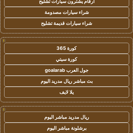
ارقام يشترون سيارات تشليح
شراء سيارات مصدومة
شراء سيارات قديمة تشليح
!
كورة 365
كورة سيتي
جول العرب goalarab
بث مباشر ريال مدريد اليوم
يلا لايف
!
ريال مدريد مباشر اليوم
برشلونة مباشر اليوم