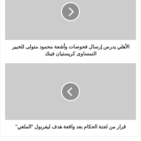
فحوصات
وأشعة
محمود
متولى
للخبير
النمساوى
كريستيان
الأهلي يدرس إرسال فحوصات وأشعة محمود متولى للخبير
فينك
النمساوى كريستيان فينك
قرار
من
لجنة
الحكام
بعد
واقعة
هدف
ليفربول
"الملغي"
قرار من لجنة الحكام بعد واقعة هدف ليفربول "الملغي"