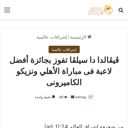
بحث عن
الق
الرئيسية
/
إشراقات عالمية
إشراقات عالمية
ڤيڤالدا دا سيلڤا تفوز بجائزة أفضل
لاعبة فى مباراة الأهلي ونزيكو
الكاميرونى
أرسل
eshrag
89
دقيقة واحدة
بريدا
إلكترونيا
من صحيفة اشراق العالم 24:[ad_1]