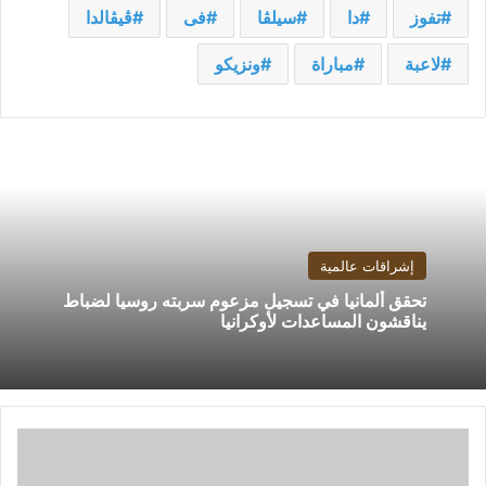
تفوز
دا
سيلڤا
فى
ڤيڤالدا
لاعبة
مباراة
ونزيكو
إشراقات عالمية
تحقق ألمانيا في تسجيل مزعوم سربته روسيا لضباط
يناقشون المساعدات لأوكرانيا
الأهلي
يدرس
إرسال