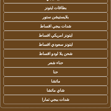
بطاقات ايتونز
بلايستيشن ستور
شدات ببجي اقساط
ايتونز امريكي اقساط
ايتونز سعودي اقساط
شحن يلا لودو اقساط
حناء شعر
حنا
ماتشا
شاي ماتشا
شدات ببجي تمارا