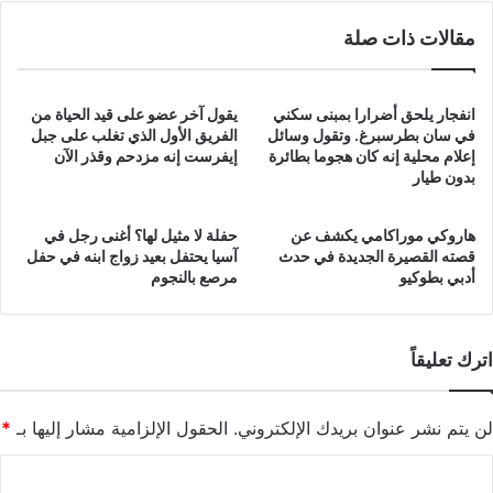
مقالات ذات صلة
انفجار يلحق أضرارا بمبنى سكني
يقول آخر عضو على قيد الحياة من
في سان بطرسبرغ. وتقول وسائل
الفريق الأول الذي تغلب على جبل
إعلام محلية إنه كان هجوما بطائرة
إيفرست إنه مزدحم وقذر الآن
بدون طيار
هاروكي موراكامي يكشف عن
حفلة لا مثيل لها؟ أغنى رجل في
قصته القصيرة الجديدة في حدث
آسيا يحتفل بعيد زواج ابنه في حفل
أدبي بطوكيو
مرصع بالنجوم
اترك تعليقاً
لن يتم نشر عنوان بريدك الإلكتروني.
الحقول الإلزامية مشار إليها بـ
*
ا