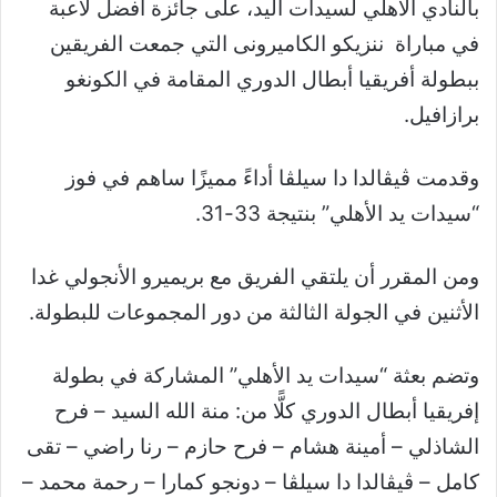
بالنادي الأهلي لسيدات اليد، على جائزة أفضل لاعبة
في مباراة ننزيكو الكاميرونى التي جمعت الفريقين
ببطولة أفريقيا أبطال الدوري المقامة في الكونغو
برازافيل.
وقدمت ڤيڤالدا دا سيلڤا أداءً مميزًا ساهم في فوز
“سيدات يد الأهلي” بنتيجة 33-31.
ومن المقرر أن يلتقي الفريق مع بريميرو الأنجولي غدا
الأثنين في الجولة الثالثة من دور المجموعات للبطولة.
وتضم بعثة “سيدات يد الأهلي” المشاركة في بطولة
إفريقيا أبطال الدوري كلًّا من: منة الله السيد – فرح
الشاذلي – أمينة هشام – فرح حازم – رنا راضي – تقى
كامل – ڤيڤالدا دا سيلڤا – دونجو كمارا – رحمة محمد –