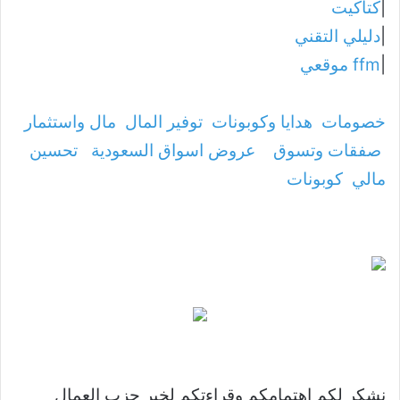
|
كتاكيت
|
دليلي التقني
|
ffm موقعي
خصومات
هدايا وكوبونات
توفير المال
مال واستثمار
صفقات وتسوق
عروض اسواق السعودية
تحسين
مالي
كوبونات
نشكر لكم اهتمامكم وقراءتكم لخبر حزب العمال