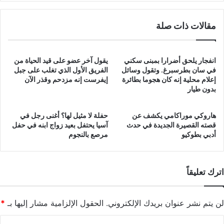
مقالات ذات صلة
انفجار يلحق أضرارا بمبنى سكني
يقول آخر عضو على قيد الحياة من
في سان بطرسبرغ. وتقول وسائل
الفريق الأول الذي تغلب على جبل
إعلام محلية إنه كان هجوما بطائرة
إيفرست إنه مزدحم وقذر الآن
بدون طيار
هاروكي موراكامي يكشف عن
حفلة لا مثيل لها؟ أغنى رجل في
قصته القصيرة الجديدة في حدث
آسيا يحتفل بعيد زواج ابنه في حفل
أدبي بطوكيو
مرصع بالنجوم
اترك تعليقاً
لن يتم نشر عنوان بريدك الإلكتروني.
الحقول الإلزامية مشار إليها بـ
*
ا