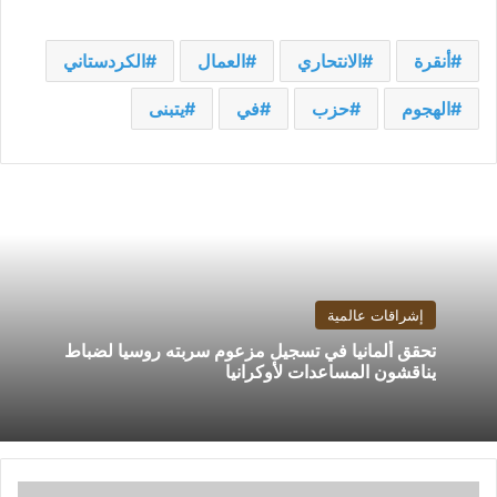
أنقرة
الانتحاري
العمال
الكردستاني
الهجوم
حزب
في
يتبنى
إشراقات عالمية
تحقق ألمانيا في تسجيل مزعوم سربته روسيا لضباط
يناقشون المساعدات لأوكرانيا
دجلة