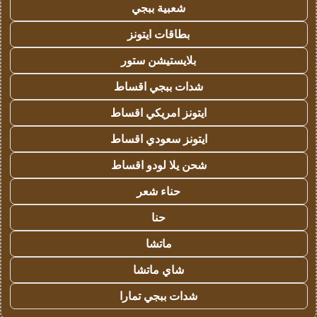
شعبية ببجي
بطاقات ايتونز
بلايستيشن ستور
شدات ببجي اقساط
ايتونز امريكي اقساط
ايتونز سعودي اقساط
شحن يلا لودو اقساط
حناء شعر
حنا
ماتشا
شاي ماتشا
شدات ببجي تمارا