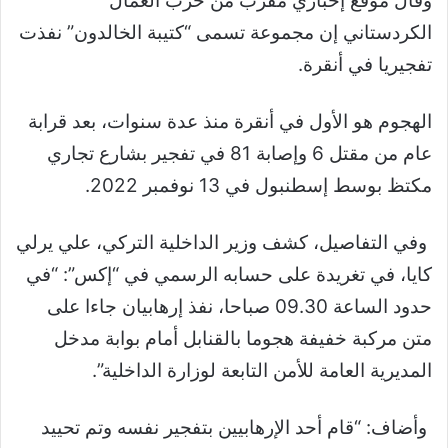
وقال موقع إخباري مقرب من حزب العمال
الكردستاني إن مجموعة تسمى “كتيبة الخالدون” نفذت
تفجيريا في أنقرة.
الهجوم هو الأول في أنقرة منذ عدة سنوات، بعد قرابة
عام من مقتل 6 وإصابة 81 في تفجير بشارع تجاري
مكتظ بوسط إسطنبول في 13 نوفمبر 2022.
وفي التفاصيل، كشف وزير الداخلية التركي، علي يرلي
كايا، في تغريدة على حسابه الرسمي في “إكس”: “في
حدود الساعة 09.30 صباحا، نفذ إرهابيان جاءا على
متن مركبة خفيفة هجوما بالقنابل أمام بوابة مدخل
المديرية العامة للأمن التابعة لوزارة الداخلية”.
وأضاف: “قام أحد الإرهابيين بتفجير نفسه وتم تحييد