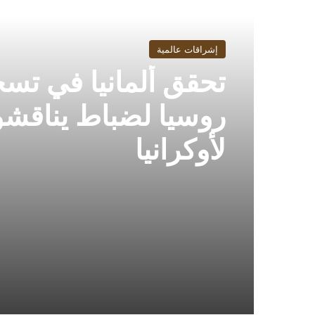
إشراقات عالمية
تحقق ألمانيا في تس
روسيا لضباط يناقش
لأوكرانيا