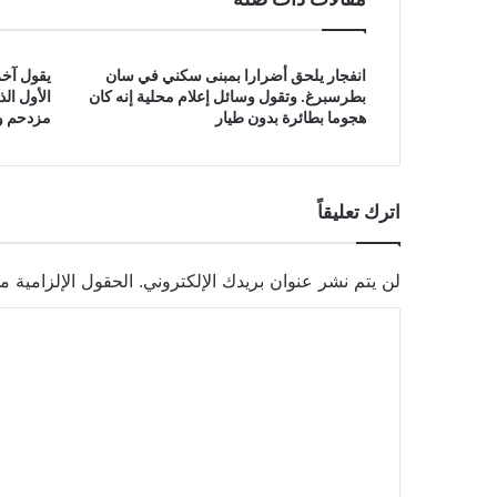
انفجار يلحق أضرارا بمبنى سكني في سان
يقول آخر
بطرسبرغ. وتقول وسائل إعلام محلية إنه كان
الأول ال
هجوما بطائرة بدون طيار
مزدحم وق
اترك تعليقاً
لن يتم نشر عنوان بريدك الإلكتروني.
الحقول الإلزامية مش
ا
ل
ت
ع
ل
ي