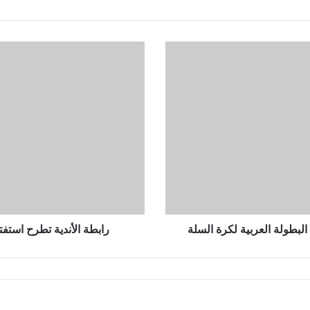
رابطة
الأندية
تطرح
استفتاء
أفضل
هدف
فى
الجولة
الثانية
لدوري
نايل
البطولة العربية لكرة السلة
رابطة الأندية تطرح استفت