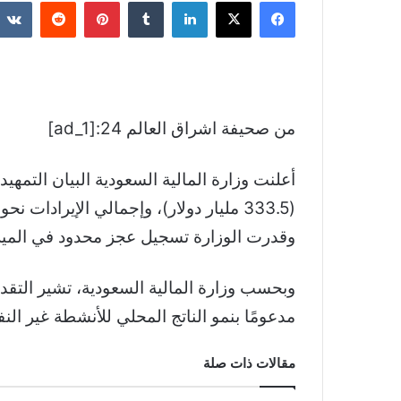
فيسبوك
‫X
لينكدإن
بينتيريست
من صحيفة اشراق العالم 24:[ad_1]
(333.5 مليار دولار)، وإجمالي الإيرادات نحو 1,172 مليار ريال.
وقدرت الوزارة تسجيل عجز محدود في الميزانية بنسبة 1.9 بالمئة من الناتج المحلي الإجمالي،
مدعومًا بنمو الناتج المحلي للأنشطة غير ال
مقالات ذات صلة