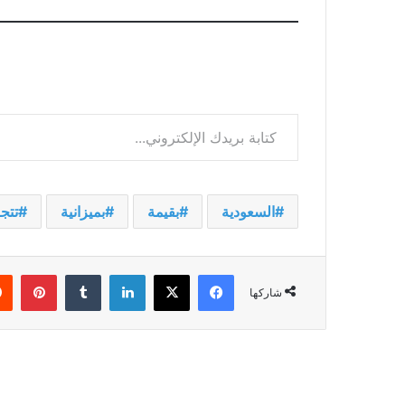
كتابة بريدك الإلكتروني...
السعودية
بقيمة
بميزانية
تتج
فيسبوك
‫X
لينكدإن
بينت
شاركها
أقرأ التالي