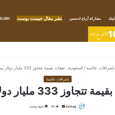
نشر مقال جيست بوست
لينك
مشاركة أرباح ادسنس
GLISH
1
الأكثر قراءة
إشراقات عالمية
/
السعودية.. نفقات بقيمة تتجاوز 333 مليار دولار بميزانية 2024
إشراقات عالمية
مليار دولار بميزانية 2024
أرسل
eshrag
87
دقيقة واحدة
بريدا