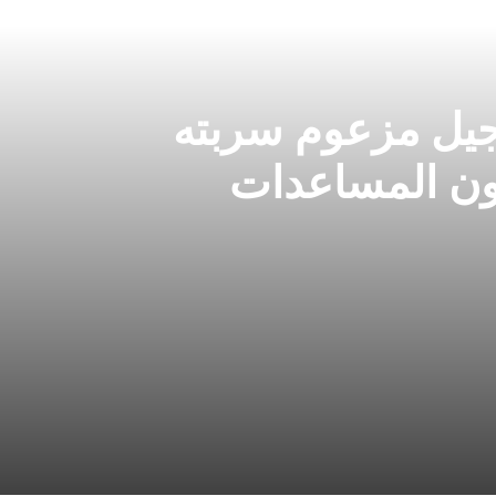
جيل مزعوم سربته
ون المساعدات