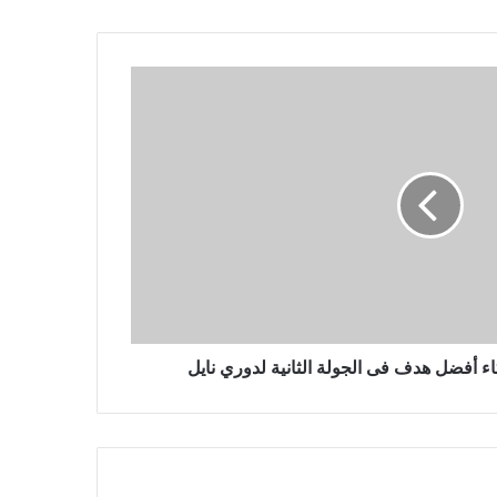
والدة نافالني تجلب الزهور إلى قبره
بعد يوم من حضور الآلاف جنازته في
موسكو
يتقدم المتشددون في الانتخابات
البرلمانية الإيرانية التي ربما شهدت
نسبة مشاركة منخفضة بشكل قياسي
مقتل 3 أشخاص في غارة جوية روسية
بطائرة بدون طيار على مدينة أوديسا
الساحلية الأوكرانية
اء أفضل هدف فى الجولة الثانية لدوري نايل