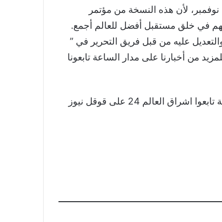
 نوفمبر، لأن هذه النسخة من مؤتمر
تسهم في خلق مستقبل أفضل للعالم أجمع.
ت هامة تم اقتباسه والتعديل عليه من قبل فريق التحرير في ”
لمزيد من أخبارنا على مدار الساعة تابعونا
نشكر لكم اهتمامكم وقراءتكم لخبر الرئيس التنفيذي لـCOP28: مؤتمر الأطراف سيشهد اختراقات هامة تابعوا اشراق العالم 24 على قوقل نيوز