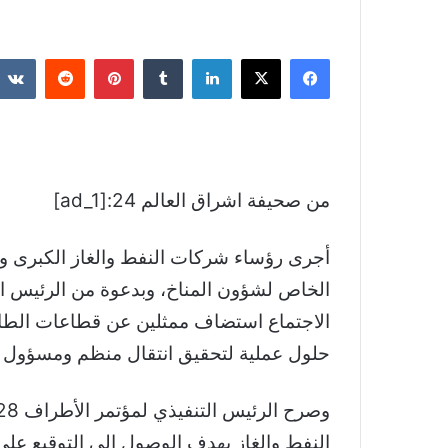
فيسبوك
‫X
لينكدإن
بينتيريست
من صحيفة اشراق العالم 24:[ad_1]
أجرى رؤساء شركات النفط والغاز الكبرى وا
الخاص لشؤون المناخ، وبدعوة من الرئيس المعيَّن لـ COP28 الدكتور س
الاجتماع استضاف ممثلين عن قطاعات الطاقة 
حلول عملية لتحقيق انتقال منظم ومسؤول 
النفط والغاز بهدف الوصول إلى التوقيع على