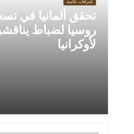
إشراقات عالمية
تحقق ألمانيا في تس
روسيا لضباط يناقش
لأوكرانيا