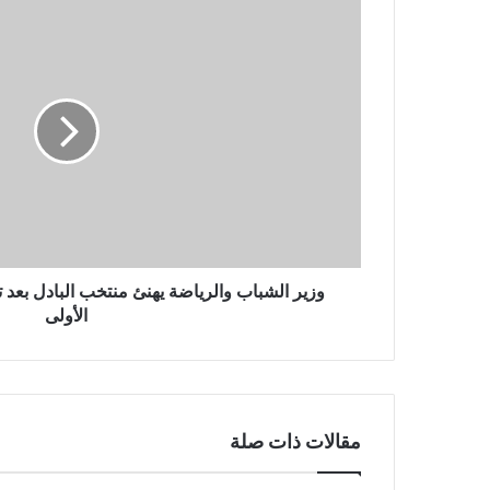
وزير
الشباب
والرياضة
يهنئ
منتخب
البادل
بعد
تتويجه
بلقب
البطولة
العربية
الأولى
وزير الشباب والرياضة يهنئ منتخب البادل بعد ت
الأولى
مقالات ذات صلة