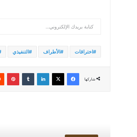
كتابة بريدك الإلكتروني...
اختراقات
الأطراف
التنفيذي
فيسبوك
‫X
لينكدإن
بينت
شاركها
أقرأ التالي