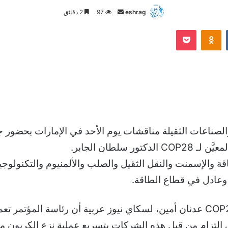
أرسل
eshrag
97
2 دقائق
بريدا
Odnoklassniki
‫Pocket
إلكترونيا
لصناعات الثقيلة مناقشات يوم الأحد في الإمارات بحضور 
لطان الجابر.
والإسمنت والنقل الثقيل والصلب والألمنيوم والتكنولوجيا 
وعادل في قطاع الطاقة.
وصرح الرئيس التنفيذي لمؤتمر الأطراف COP28 عدنان أمين، لسكاي نيوز عربية 
 التزام من قبل هذه الشركات بتسريع عملية نزع الكربون من