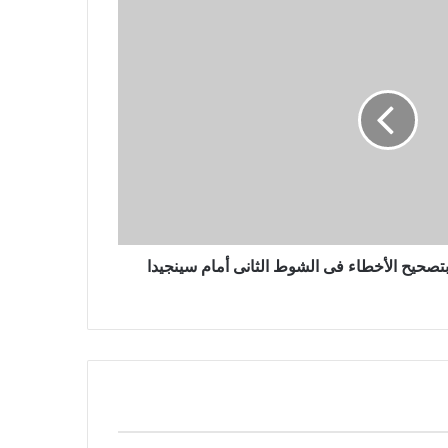
يتقدم المتشددون في الانتخابات
البرلمانية الإيرانية التي ربما شهدت
نسبة مشاركة منخفضة بشكل قياسي
مقتل 3 أشخاص في غارة جوية روسية
بطائرة بدون طيار على مدينة أوديسا
الساحلية الأوكرانية
صحيح الأخطاء فى الشوط الثانى أمام سينجيدا