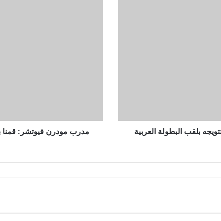
مدرب
مودرن
فيوتشر:
قمنا
بتصحيح
الأخطاء
فى
الشوط
الثانى
أمام
سينجيدا
تويجه بلقب البطولة العربية
مدرب مودرن فيوتشر: قمنا بت