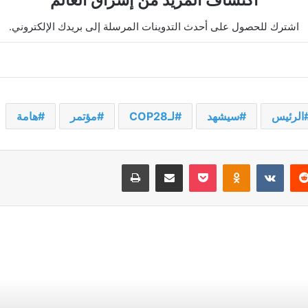
اكتشاف المزيد من إشراق العالم
اشترك للحصول على أحدث التدوينات المرسلة إلى بريدك الإلكتروني.
الرئيس
سيشهد
لـCOP28
مؤتمر
هامة
يريست
‫Pocket
Odnoklassniki
مشاركة عبر البريد
طباعة