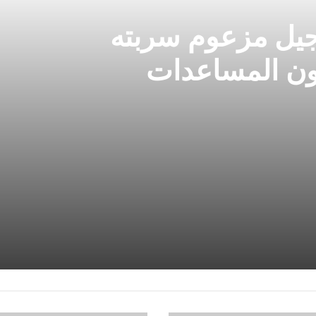
جيل مزعوم سربته
ون المساعدات