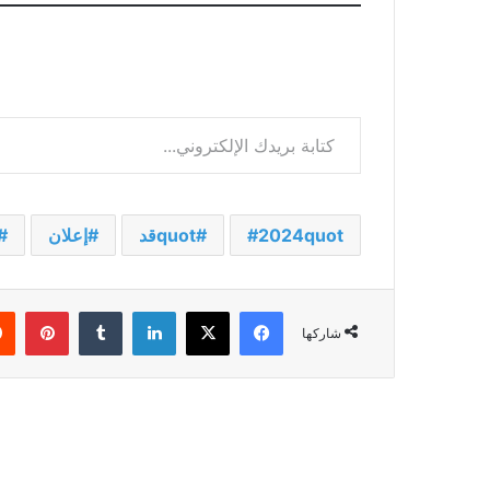
كتابة بريدك الإلكتروني...
2024quot
quotقد
إعلان
فيسبوك
‫X
لينكدإن
بينت
شاركها
أقرأ التالي