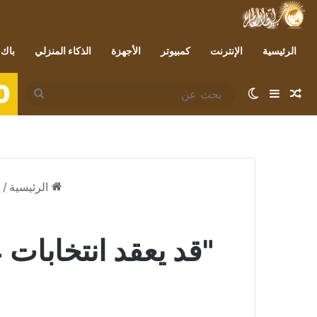
الرئيسية
الإنترنت
كمبيوتر
الأجهزة
الذكاء المنزلي
باك 
0
مقال عشوائي
إضافة عمود جانبي
الوضع المظلم
بحث
عن
الرئيسية
/
إ
"قد يعقد انتخابات 2024".. إعلان مهم مرتقب من روبرت كينيدي