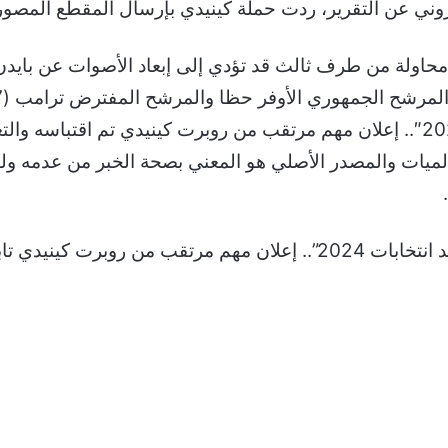
تروني عن التقرير، ردت حملة كينيدي بإرسال المقطع المصور
رشح الجمهوري الأوفر حظا والمرشح المفترض ترامب (77 عاما).
والجدير بالذكر أن خبر “قد يعقد انتخابات 2024″.. إعلان مهم مرتقب من روبرت كينيد
على عالميات والمصدر الأصلي هو المعني بصحة الخبر من عدمه ول