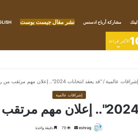
نشر مقال جيست بوست
لينك
مشاركة أرباح ادسنس
GLISH
1
الأكثر قراءة
شراقات عالمية
/
"قد يعقد انتخابات 2024".. إعلان مهم مرتقب من روبرت كينيدي
إشراقات عالمية
أرسل
eshrag
79
دقيقة واحدة
بريدا