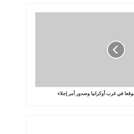
بعد يوم من حضور الآلاف جنازته في
موسكو
يتقدم المتشددون في الانتخابات
البرلمانية الإيرانية التي ربما شهدت
نسبة مشاركة منخفضة بشكل قياسي
مقتل 3 أشخاص في غارة جوية روسية
بطائرة بدون طيار على مدينة أوديسا
الساحلية الأوكرانية
عا في غرب أوكرانيا وصدور أمر إجلاء