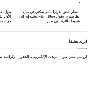
انفجار يلحق أضرارا بمبنى سكني في سان
يقول آخر
بطرسبرغ. وتقول وسائل إعلام محلية إنه كان
الأول ال
هجوما بطائرة بدون طيار
مزدحم وق
اترك تعليقاً
لن يتم نشر عنوان بريدك الإلكتروني.
الحقول الإلزامية مش
ا
ل
ت
ع
ل
ي