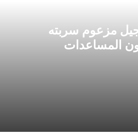
جيل مزعوم سربته
ون المساعدات