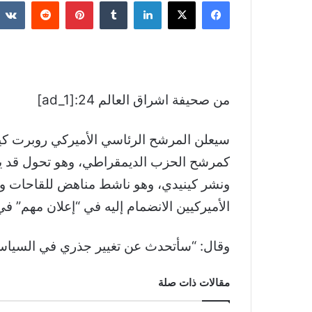
فيسبوك
‫X
لينكدإن
بينتيريست
من صحيفة اشراق العالم 24:[ad_1]
سيعلن المرشح الرئاسي الأميركي روبرت كيني
كمرشح الحزب الديمقراطي، وهو تحول قد يعقد
ونشر كينيدي، وهو ناشط مناهض للقاحات و
الأميركيين الانضمام إليه في “إعلان مهم” في فيلادلف
وقال: “سأتحدث عن تغيير جذري في السياسة ال
مقالات ذات صلة