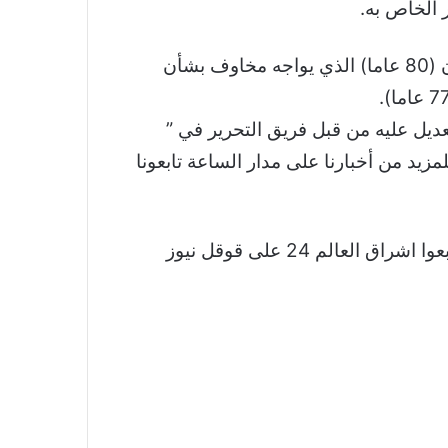
 الخاص به.
وأعرب الديمقراطيون عن قلقهم من أن أي محاولة من طرف ثالث قد تؤدي إلى إبعاد الأصوات عن بايدن (80 عاما) الذي يواجه مخاوف بشأن
ي تم اقتباسه والتعديل عليه من قبل فريق التحرير في ”
لمزيد من أخبارنا على مدار الساعة تابعونا
نشكر لكم اهتمامكم وقراءتكم لخبر “قد يعقد انتخابات 2024”.. إعلان مهم مرتقب من روبرت كينيدي تابعوا اشراق العالم 24 على قوقل نيوز