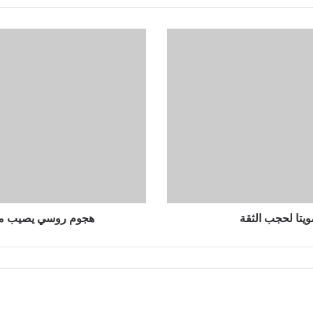
هجوم
روسي
يصيب
موقعا
في
غرب
أوكرانيا
وصدور
أمر
إجلاء
يتا لحجب الثقة
هجوم روسي يصيب موق