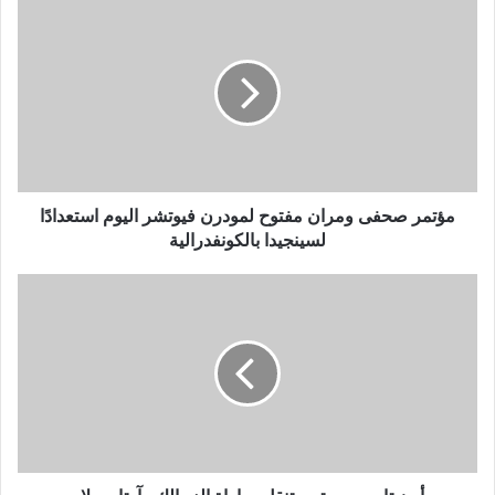
مؤتمر
صحفى
ومران
مفتوح
لمودرن
فيوتشر
اليوم
استعدادًا
لسينجيدا
بالكونفدرالية
مؤتمر صحفى ومران مفتوح لمودرن فيوتشر اليوم استعدادًا
لسينجيدا بالكونفدرالية
أون
تايم
سبورتس
تنقل
مباراة
الزمالك
وآرتا
سولار
بالكونفدرالية
الليلة