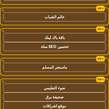
!
عالم الشباب
!
باقة باك لينك
تحسين SEO سلة
!
ماسنجر المسلم
!
ضوء التعليمي
صحيفة برق
موقع اشراقات