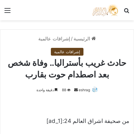
بحث عن
الق
الرئيسية
/
إشراقات عالمية
إشراقات عالمية
حادث غريب بأستراليا.. وفاة شخص
بعد اصطدام حوت بقارب
أرسل
eshrag
88
دقيقة واحدة
بريدا
إلكترونيا
من صحيفة اشراق العالم 24:[ad_1]