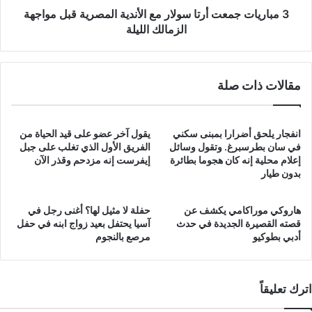
مواجهة
3 مباريات جمعت أرتا سولار مع الأندية المصرية قبل مواجهة
الزمالك
الزمالك الليلة
الليلة
مقالات ذات صلة
انفجار يلحق أضرارا بمبنى سكني
يقول آخر عضو على قيد الحياة من
في سان بطرسبرغ. وتقول وسائل
الفريق الأول الذي تغلب على جبل
إعلام محلية إنه كان هجوما بطائرة
إيفرست إنه مزدحم وقذر الآن
بدون طيار
هاروكي موراكامي يكشف عن
حفلة لا مثيل لها؟ أغنى رجل في
قصته القصيرة الجديدة في حدث
آسيا يحتفل بعيد زواج ابنه في حفل
أدبي بطوكيو
مرصع بالنجوم
اترك تعليقاً