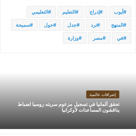
أيوب
إدراج
التعليم
التعليمي
المنهج
ترد
جدل
حول
سميحة
في
مصر
وزارة
إشراقات عالمية
تحقق ألمانيا في تسجيل مزعوم سربته روسيا لضباط
يناقشون المساعدات لأوكرانيا