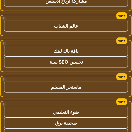
مشاركة ارباح ادسنس
!
عالم الشباب
!
باقة باك لينك
تحسين SEO سلة
!
ماسنجر المسلم
!
ضوء التعليمي
صحيفة برق