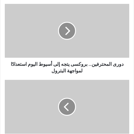
دورى
المحترفين..
بروكسى
يتجه
إلى
أسيوط
اليوم
استعدادًا
لمواجهة
البترول
دورى المحترفين.. بروكسى يتجه إلى أسيوط اليوم استعدادًا
لمواجهة البترول
3
مباريات
جمعت
أرتا
سولار
مع
الأندية
المصرية
قبل