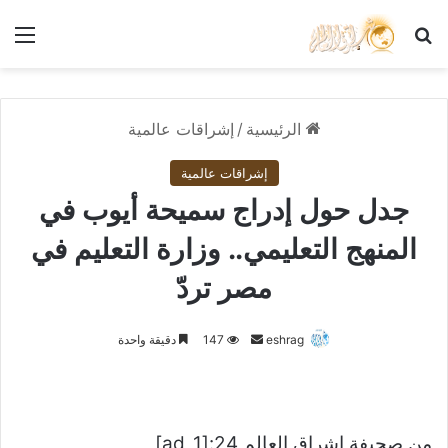
بحث عن
الق
الرئيسية
/
إشراقات عالمية
إشراقات عالمية
جدل حول إدراج سميحة أيوب في
المنهج التعليمي.. وزارة التعليم في
مصر تردّ
أرسل
eshrag
147
دقيقة واحدة
بريدا
إلكترونيا
من صحيفة اشراق العالم 24:[ad_1]