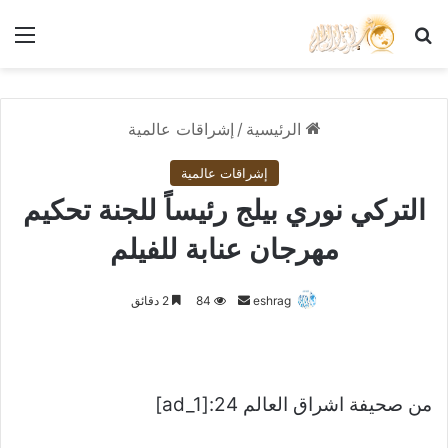
بحث عن
الق
الرئيسية
/
إشراقات عالمية
إشراقات عالمية
التركي نوري بيلج رئيساً للجنة تحكيم
مهرجان عنابة للفيلم
أرسل
eshrag
84
2 دقائق
بريدا
إلكترونيا
من صحيفة اشراق العالم 24:[ad_1]