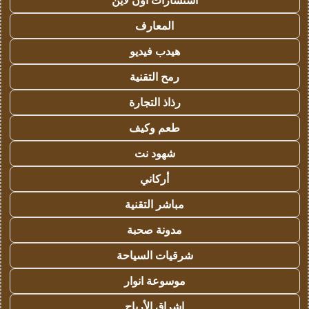
استشارات اون لاين
المعارف
هيدب فيديو
رمح التقنية
رذاذ التجارة
طعم وكيف
شهود نت
أركاني
مباشر التقنية
مدونة صحبة
شرقيات السياحة
موسوعة انوار
اشراق الأرباح