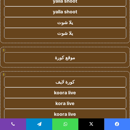
yalla shoot
yalla shoot
يلا شوت
يلا شوت
!
موقع كورة
!
كورة لايف
koora live
kora live
koora live
koora live
يسبوك
‫X
واتساب
تيلقرام
ڤايبر