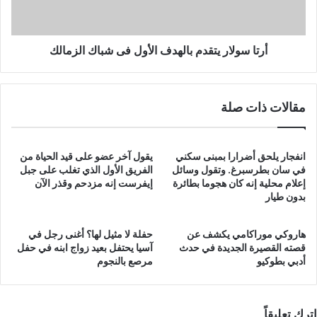
شباك
الزمالك
أرتا سولار يتقدم بالهدف الأول فى شباك الزمالك
مقالات ذات صلة
انفجار يلحق أضرارا بمبنى سكني
يقول آخر عضو على قيد الحياة من
في سان بطرسبرغ. وتقول وسائل
الفريق الأول الذي تغلب على جبل
إعلام محلية إنه كان هجوما بطائرة
إيفرست إنه مزدحم وقذر الآن
بدون طيار
هاروكي موراكامي يكشف عن
حفلة لا مثيل لها؟ أغنى رجل في
قصته القصيرة الجديدة في حدث
آسيا يحتفل بعيد زواج ابنه في حفل
أدبي بطوكيو
مرصع بالنجوم
اترك تعليقاً