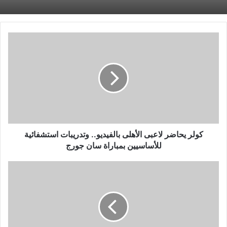
كولر
يحاضر
لاعبى
الأهلى
بالفيديو..
وتدريبات
استشفائية
للأساسيين
بمباراة
سان
كولر يحاضر لاعبى الأهلى بالفيديو.. وتدريبات استشفائية
جورج
للأساسيين بمباراة سان جورج
أرتا
سولار
يتقدم
بالهدف
الأول
فى