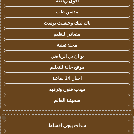
اقوى رياضة
مدسن طب
باك لينك وجيست بوست
مصادر التعليم
مجلة تقنية
يو ان بي الرياضي
موقع حالة للتعليم
اخبار 24 ساعة
هيدب فنون وترفيه
صحيفة العالم
!
شدات ببجي اقساط