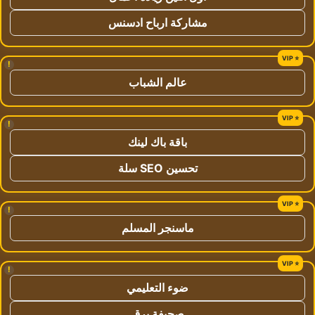
مشاركة ارباح ادسنس
!
عالم الشباب
!
باقة باك لينك
تحسين SEO سلة
!
ماسنجر المسلم
!
ضوء التعليمي
صحيفة برق