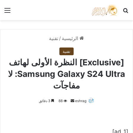
بحث عن
الق
الرئيسية
/
تقنية
تقنية
[Exclusive] النظرة الأولى لهاتف
Samsung Galaxy S24 Ultra: لا
مفاجآت
أرسل
eshrag
88
3 دقائق
بريدا
إلكترونيا
[ad_1]