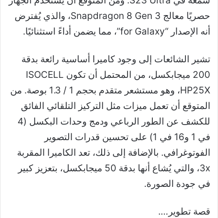
شمعة في S23 Ultra. ومن المتوقع أن يستخدم الجهاز
حصريًا معالج Snapdragon 8 Gen 3، والذي يُفترض
أنه الإصدار “for Galaxy”، مما يضمن أداءً استثنائيًا.
تشير الشائعات إلى وجود كاميرا أساسية رائعة بدقة
200 ميجابكسل، من المحتمل أن تكون ISOCELL
HP25X، وهو مستشعر متقدم بحجم 1 / 1.3 بوصة. من
المتوقع أن تعمل ميزات مثل التركيز التلقائي الفائق
للكشف عن الطور الرباعي ودمج وحدات البكسل (4
في 1 و16 في 1) على تحسين قدرات التصوير
الفوتوغرافي. بالإضافة إلى ذلك، تعد الكاميرا المقربة
3x، والتي يُشاع أنها بدقة 50 ميجابكسل، بتعزيز كبير
في جودة الصورة.
قصة تطوير….