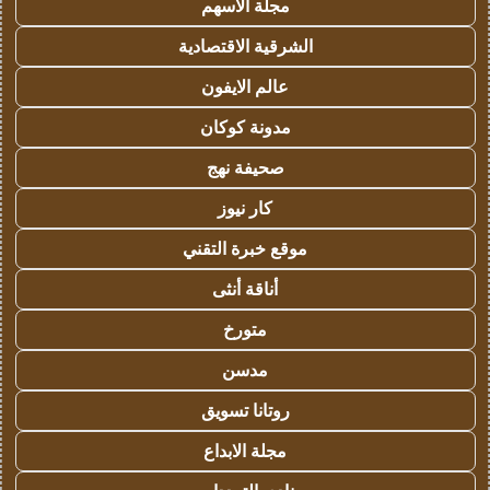
مجلة الاسهم
الشرقية الاقتصادية
عالم الايفون
مدونة كوكان
صحيفة نهج
كار نيوز
موقع خبرة التقني
أناقة أنثى
متورخ
مدسن
روتانا تسويق
مجلة الابداع