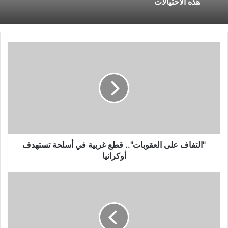
هذه الاحتيالات
"التفاف
على
العقوبات"..
قطع
غربية
في
أسلحة
تستهدف
أوكرانيا
"التفاف على العقوبات".. قطع غربية في أسلحة تستهدف
أوكرانيا
نفسيتي..
تفكك
الأسرة
طعنة
في