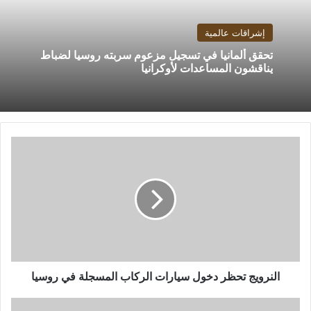
إشراقات عالمية
تحقق ألمانيا في تسجيل مزعوم سربته روسيا لضباط
يناقشون المساعدات لأوكرانيا
النرويج
تحظر
دخول
سيارات
الركاب
المسجلة
في
روسيا
النرويج تحظر دخول سيارات الركاب المسجلة في روسيا
تباين