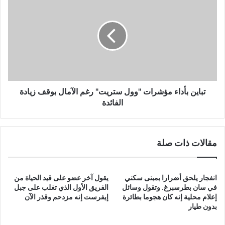
بأداء
مؤشرات
"وول
ستريت"
رغم
الآمال
بوقف
زيادة
الفائدة
تباين بأداء مؤشرات "وول ستريت" رغم الآمال بوقف زيادة
الفائدة
مقالات ذات صلة
انفجار يلحق أضرارا بمبنى سكني
يقول آخر عضو على قيد الحياة من
في سان بطرسبرغ. وتقول وسائل
الفريق الأول الذي تغلب على جبل
إعلام محلية إنه كان هجوما بطائرة
إيفرست إنه مزدحم وقذر الآن
بدون طيار