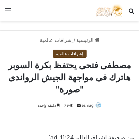
بحث عن
الق
الرئيسية
/
إشراقات عالمية
إشراقات عالمية
مصطفى فتحى يحتفظ بكرة السوبر
هاترك فى مواجهة الجيش الرواندى
"صورة"
أرسل
eshrag
79
دقيقة واحدة
بريدا
إلكترونيا
من صحيفة اشراق العالم 24:[ad_1]