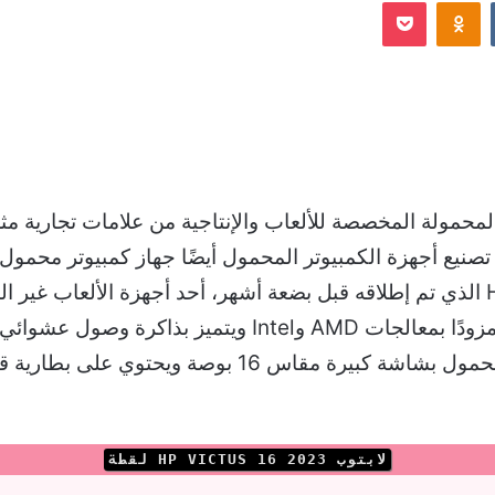
Odnoklassniki
‫Pocket
إلكترونيا
الكمبيوتر المحمول HP Victus 16 Gaming الذي تم إطلاقه قبل بضعة أشهر، أحد أجهزة 
لابتوب HP VICTUS 16 2023 لقطة