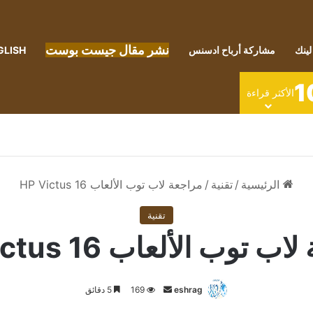
نشر مقال جيست بوست
لينك
مشاركة أرباح ادسنس
GLISH
1
الأكثر قراءة
الرئيسية
/
تقنية
/
مراجعة لاب توب الألعاب HP Victus 16
تقنية
 توب الألعاب HP Victus 16
أرسل
eshrag
169
5 دقائق
بريدا