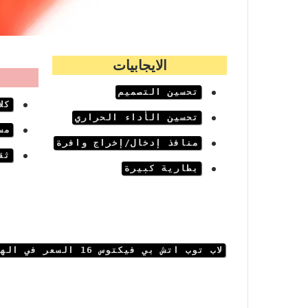
الايجابيات
تحسين التصميم
كلا
تحسين الأداء الحراري
مساحة 
منافذ إدخال/إخراج وافرة
ثق
بطارية كبيرة
لاب توب اتش بي فيكتوس 16
السعر في اله