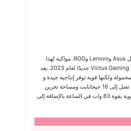
كان عام 2023 يدور حول أجهزة الكمبيوتر المحمولة المخصصة للألعاب والإنتاجية من علامات تجارية مثل Asus وLenovo وROG. مواكبة لهذا
الاتجاه، أطلقت شركة HP الرائدة في مجال تصنيع أجهزة الكمبيوتر المحمول أيضًا جهاز كمبيوتر محمول Victus Gaming جديدًا لعام 2023. يعد
الألعاب غير المحمولة ولكنها قوية توفر إنتاجية جيدة و
كفاءة. يأتي الكمبيوتر المحمول Victus 16 مزودًا بمعالجات AMD وIntel ويتميز بذاكرة وصول عشوائي تصل إلى 16 جيجابايت ومساحة تخزين
تصل إلى 512 جيجابايت. يتميز الكمبيوتر المحمول بشاشة كبيرة مقاس 16 بوصة ويحتوي على بطارية قوية بقوة 83 وات في الساعة بالإضافة إلى