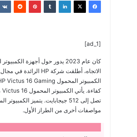
فيسبوك
‫X
لينكدإن
بينتيريست
[ad_1]
مواصفات أخرى من الطراز الأول.