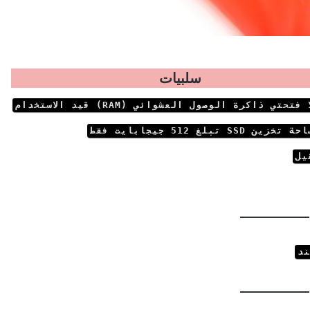
سلبيات
 فتحتي ذاكرة الوصول العشوائي (RAM) قيد الاستخدام
تخزين SSD تبلغ 512 جيجابايت فقط
يل
ند