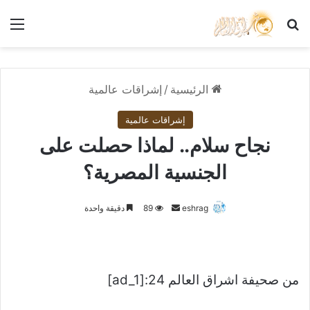
بحث عن
الق
الرئيسية
/
إشراقات عالمية
إشراقات عالمية
نجاح سلام.. لماذا حصلت على
الجنسية المصرية؟
أرسل
eshrag
89
دقيقة واحدة
بريدا
إلكترونيا
من صحيفة اشراق العالم 24:[ad_1]