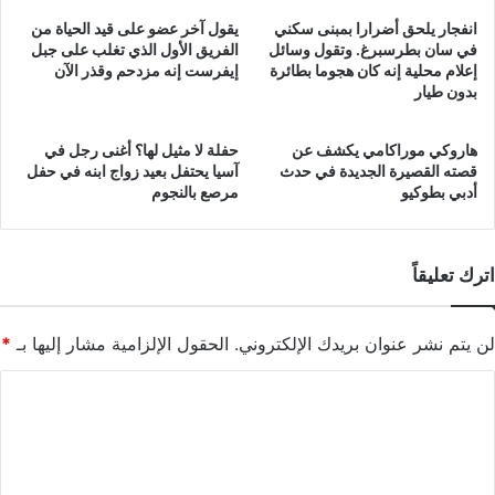
انفجار يلحق أضرارا بمبنى سكني
يقول آخر عضو على قيد الحياة من
في سان بطرسبرغ. وتقول وسائل
الفريق الأول الذي تغلب على جبل
إعلام محلية إنه كان هجوما بطائرة
إيفرست إنه مزدحم وقذر الآن
بدون طيار
هاروكي موراكامي يكشف عن
حفلة لا مثيل لها؟ أغنى رجل في
قصته القصيرة الجديدة في حدث
آسيا يحتفل بعيد زواج ابنه في حفل
أدبي بطوكيو
مرصع بالنجوم
اترك تعليقاً
لن يتم نشر عنوان بريدك الإلكتروني.
الحقول الإلزامية مشار إليها بـ
*
ا
ل
ت
ع