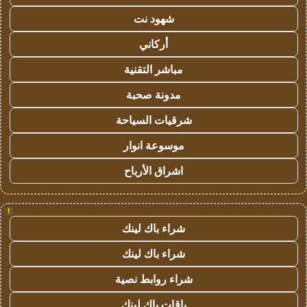
شهود نت
أركاني
مباشر التقنية
مدونة صحبة
شرقيات السياحة
موسوعة انوار
اشراق الأرباح
!
شراء باك لينك
شراء باك لينك
شراء روابط نصية
باقات باك لينك