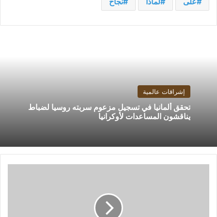
على
لماذا
نجاح
إشراقات عالمية
تحقق ألمانيا في تسجيل مزعوم سربته روسيا لضباط
يناقشون المساعدات لأوكرانيا
الدولار
يهبط
من
أعلى
مستوى