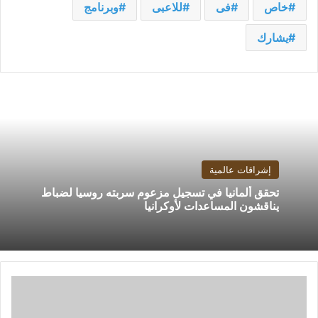
خاص
فى
للاعبى
وبرنامج
يشارك
إشراقات عالمية
تحقق ألمانيا في تسجيل مزعوم سربته روسيا لضباط
يناقشون المساعدات لأوكرانيا
مصر
تواجه
غانا