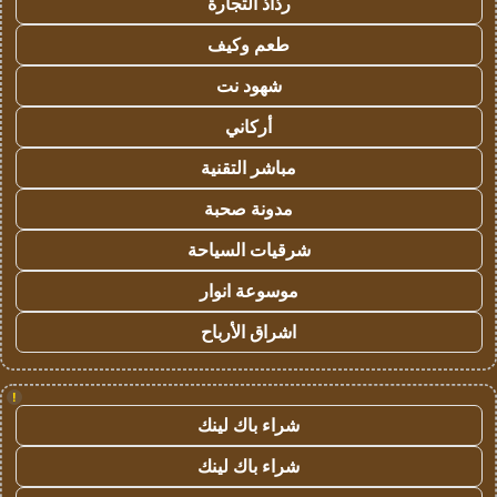
رذاذ التجارة
طعم وكيف
شهود نت
أركاني
مباشر التقنية
مدونة صحبة
شرقيات السياحة
موسوعة انوار
اشراق الأرباح
!
شراء باك لينك
شراء باك لينك