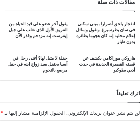
مقالات ذات صلة
انفجار يلحق أضرارا بمبنى سكني
يقول آخر عضو على قيد الحياة من
في سان بطرسبرغ. وتقول وسائل
الفريق الأول الذي تغلب على جبل
إعلام محلية إنه كان هجوما بطائرة
إيفرست إنه مزدحم وقذر الآن
بدون طيار
هاروكي موراكامي يكشف عن
حفلة لا مثيل لها؟ أغنى رجل في
قصته القصيرة الجديدة في حدث
آسيا يحتفل بعيد زواج ابنه في حفل
أدبي بطوكيو
مرصع بالنجوم
اترك تعليقاً
لن يتم نشر عنوان بريدك الإلكتروني.
الحقول الإلزامية مشار إليها بـ
*
ا
ل