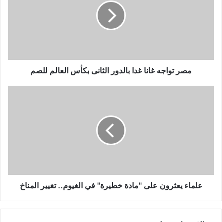
غدا
بالدور
الثانى
بكأس
العالم
للصم
مصر تواجه غانا غدا بالدور الثانى بكأس العالم للصم
علماء
يعثرون
على
"مادة
خطيرة"
في
الغيوم..
تغيير
المناخ
علماء يعثرون على "مادة خطيرة" في الغيوم.. تغيير المناخ