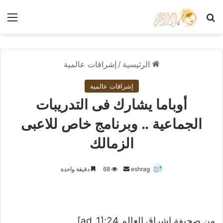
بحث عن
الق
الرئيسية
/
إشراقات عالمية
إشراقات عالمية
أوباما يشارك فى التدريبات
الجماعية .. وبرنامج خاص للاعبى
الزمالك
أرسل
eshrag
68
دقيقة واحدة
بريدا
إلكترونيا
من صحيفة اشراق العالم 24:[ad_1]