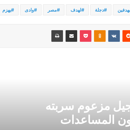
هدفين
دجلة
لهدف
مصر
وادى
يهزم
يريست
‫Pocket
Odnoklassniki
مشاركة عبر البريد
طباعة
جيل مزعوم سربته
ون المساعدات