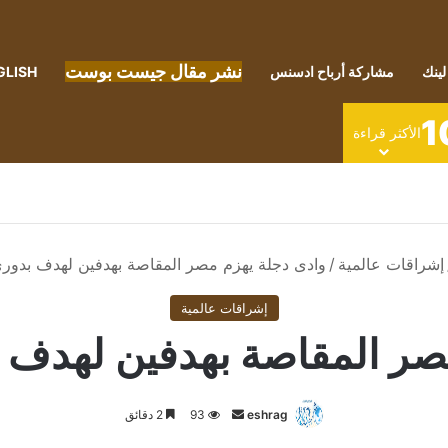
نشر مقال جيست بوست
لينك
مشاركة أرباح ادسنس
GLISH
1
الأكثر قراءة
إشراقات عالمية
/
وادى دجلة يهزم مصر المقاصة بهدفين لهدف بدورى
إشراقات عالمية
صر المقاصة بهدفين لهدف 
أرسل
eshrag
93
2 دقائق
بريدا