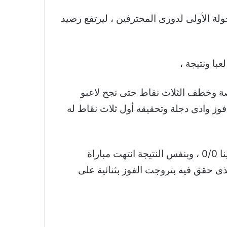
لة الأولى لدورى المحترفين ، ليرتفع رصيد
با ونتيجة ،
ة وخطف الثلاث نقاط حتى نجح لاعبو
فوز وادى دجلة وتحقيقه أول ثلاث نقاط له
كانت أقيمت خمس مباريات من الجولة الأولى خلال اليومين الماضيين أنتهت بتعادل السكة الحديد ولافيينا 0/0 ، وبنفس النتيجة انتهت مباراة
ى حقق فيه بتروجت الفوز بثنائية على