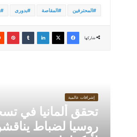
المحترفين
المقاصة
بدورى
ب
فيسبوك
‫X
لينكدإن
بينت
شاركها
أقرأ التالي
إشراقات عالمية
تحقق ألمانيا في تس
روسيا لضباط يناقش