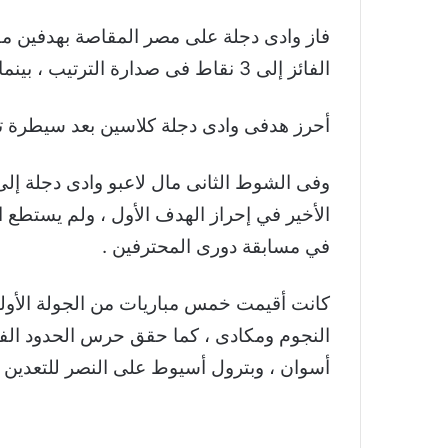
فاز وادى دجلة على مصر المقاصة بهدفين مقا
الفائز إلى 3 نقاط فى صدارة الترتيب ، بينما تجمد رصيد الخاسر عند صفر من النقاط .
أحرز هدفى وادى دجلة كلاسين بعد سيطرة تا
وفى الشوط الثانى مال لاعبو وادى دجلة إ
الأخير في إحراز الهدف الأول ، ولم يستطع ا
في مسابقة دورى المحترفين .
النجوم ومكادى ، كما حقق حرس الحدود الفو
أسوان ، وبترول أسيوط على النصر للتعدين 3 / 1