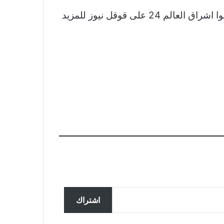
نشكر لكم اهتمامكم وقراءتكم لخبر وادى دجلة يهزم مصر المقاصة بهدفين لهدف بدورى المحترفين تابعوا اشراق العالم 24 على قوقل نيوز للمزيد
تحقق ألمانيا في تسجيل مزعوم
سربته روسيا لضباط يناقشون
اشتراك
المساعدات لأوكرانيا