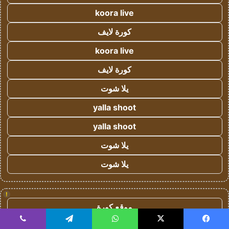
koora live
كورة لايف
koora live
كورة لايف
يلا شوت
yalla shoot
yalla shoot
يلا شوت
يلا شوت
!
موقع كورة
يسبوك
‫X
واتساب
تيلقرام
ڤايبر