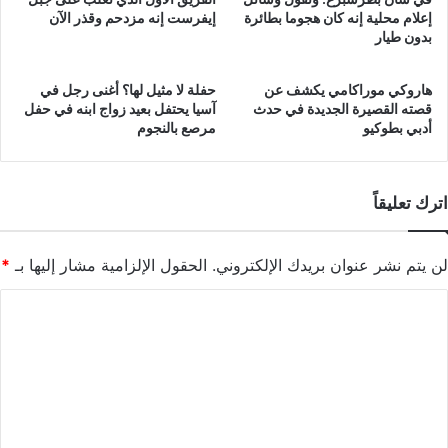
إعلام محلية إنه كان هجوما بطائرة
إيفرست إنه مزدحم وقذر الآن
بدون طيار
هاروكي موراكامي يكشف عن
حفلة لا مثيل لها؟ أغنى رجل في
قصته القصيرة الجديدة في حدث
آسيا يحتفل بعيد زواج ابنه في حفل
أدبي بطوكيو
مرصع بالنجوم
اترك تعليقاً
لن يتم نشر عنوان بريدك الإلكتروني.
الحقول الإلزامية مشار إليها بـ
*
ا
ل
ت
ع
ل