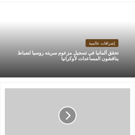
إشراقات عالمية
تحقق ألمانيا في تسجيل مزعوم سربته روسيا لضباط
يناقشون المساعدات لأوكرانيا
الزمالك
يواجه
ميرالكو
الفلبينى
فى
بطولة
الدوحة