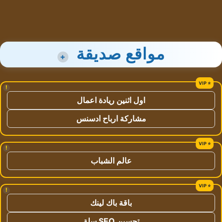
مواقع صديقة
+
!
اول اثنين ريادة اعمال
مشاركة ارباح ادسنس
!
عالم الشباب
!
باقة باك لينك
تحسين SEO سلة