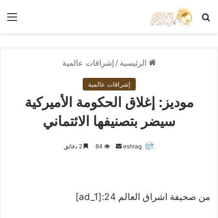
بحث عن
الق
الرئيسية
/
إشراقات عالمية
إشراقات عالمية
موديز: إغلاق الحكومة الأميركية
سيضر بتصنيفها الائتماني
أرسل
eshrag
84
2 دقائق
بريدا
إلكترونيا
من صحيفة اشراق العالم 24:[ad_1]