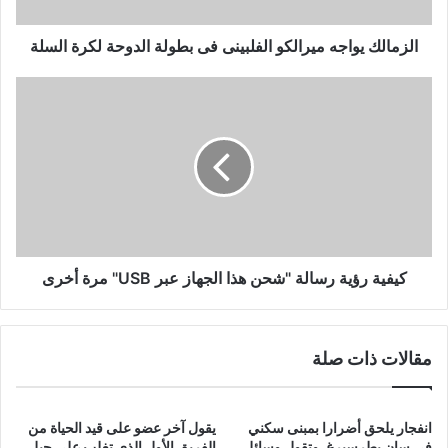
لكرة
السلة
الزمالك يواجه ميرالكو الفلبينى فى بطولة الدوحة لكرة السلة
كيفية
رؤية
رسالة
"شحن
هذا
الجهاز
عبر
USB"
مرة
أخرى
كيفية رؤية رسالة "شحن هذا الجهاز عبر USB" مرة أخرى
مقالات ذات صلة
انفجار يلحق أضرارا بمبنى سكني
يقول آخر عضو على قيد الحياة من
في سان بطرسبرغ. وتقول وسائل
الفريق الأول الذي تغلب على جبل