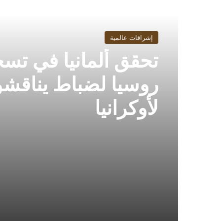
إشراقات عالمية
تحقق ألمانيا في تس
روسيا لضباط يناقش
لأوكرانيا