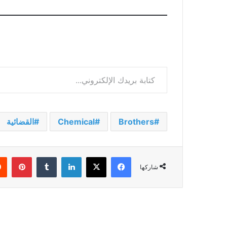
كتابة بريدك الإلكتروني...
Brothers
Chemical
القضائية
فيسبوك
‫X
لينكدإن
بينت
شاركها
أقرأ التالي