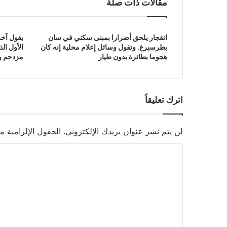
مقالات ذات صلة
انفجار يلحق أضرارا بمبنى سكني في سان
يقول آخر
بطرسبرغ. وتقول وسائل إعلام محلية إنه كان
الأول ال
هجوما بطائرة بدون طيار
مزدحم وق
اترك تعليقاً
لن يتم نشر عنوان بريدك الإلكتروني.
الحقول الإلزامية مش
ا
ل
ت
ع
ل