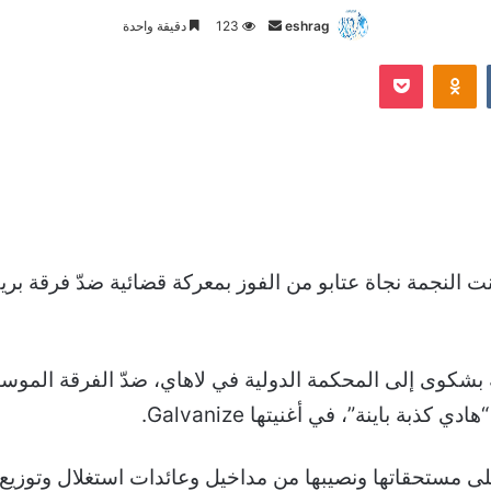
أرسل
eshrag
123
دقيقة واحدة
بريدا
Odnoklassniki
‫Pocket
إلكترونيا
 سنوات، تمكنت النجمة نجاة عتابو من الفوز بمعركة قضائية ضدّ فر
لت الفنانة نجاة عتابو منذ عام 2020 على مستحقاتها ونصيبها من مداخيل وعائدات است