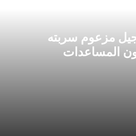
جيل مزعوم سربته
ون المساعدات