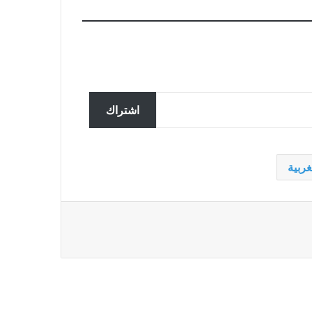
تحقق ألمانيا في تسجيل مزعوم
سربته روسيا لضباط يناقشون
اشتراك
المساعدات لأوكرانيا
ملك النرويج في المستشفى يحصل
ربية
على جهاز تنظيم ضربات القلب في
ماليزيا بعد مرضه أثناء العطلة
غارات إسرائيلية تقتل 7 من عناصر
حزب الله في جنوب لبنان