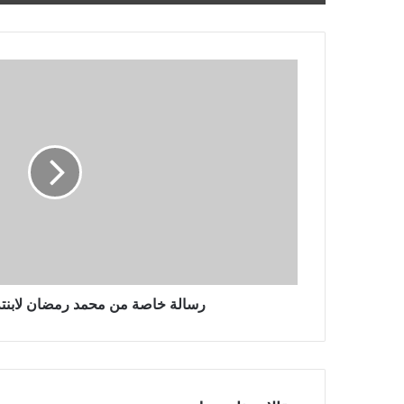
رسالة
خاصة
من
محمد
رمضان
لابنته
في
عيد
ميلادها
رسالة خاصة من محمد رمضان لابنته 