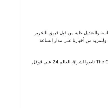
 فنانة مغربية تفوز بمعركتها القضائية ضدّ فرقة The Chemical Brothers تم اقتباسه والتعديل عليه من قبل فريق التحرير
دمه وللمزيد من أخبارنا على مدار الساعة
نشكر لكم اهتمامكم وقراءتكم لخبر فنانة مغربية تفوز بمعركتها القضائية ضدّ فرقة The Chemical Brothers تابعوا اشراق العالم 24 على قوقل