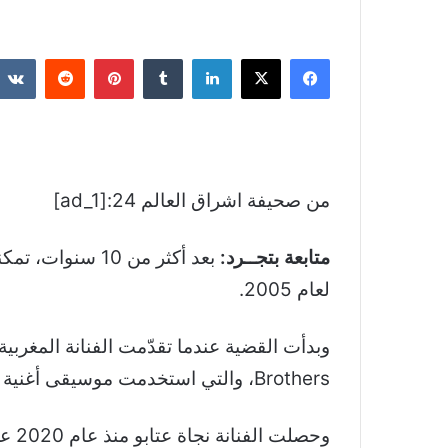
فيسبوك
‫X
لينكدإن
بينتيريست
من صحيفة اشراق العالم 24:[ad_1]
متابعة بتجــرد:
بعد أكثر من 10
لعام 2005.
Brothers، والتي استخدمت موسيقى أغنية “هادي كذبة باينة”، في أغنيتها Galvanize.
وحص