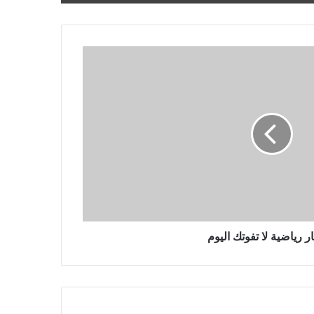
والدة نافالني تجلب الزهور إلى قبره
بعد يوم من حضور الآلاف جنازته في
موسكو
يتقدم المتشددون في الانتخابات
البرلمانية الإيرانية التي ربما شهدت
نسبة مشاركة منخفضة بشكل قياسي
مقتل 3 أشخاص في غارة جوية روسية
بطائرة بدون طيار على مدينة أوديسا
الساحلية الأوكرانية