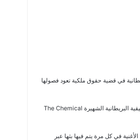
قة بريطانية في قضية حقوق ملكية تعود فصولها
وبدأت القضية عندما تقدّمت الفنانة المغربية بشكوى إلى المحكمة الدولية في لاهاي، ضدّ الفرقة الموسيقية البريطانية الشهيرة The Chemical
غلال وتوزيع الأغنية في كل مرة يتم فيها بثها عبر