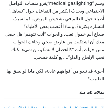
وسم “medical gaslighting”يغزو منصات التواصل
الاجتماعي ويجذبُ الكثير من التفاعل، حول “تساهل”
أطباء حول العالم في تشخيص المرض.. فما سببُ
انتشاره بكثرة؟. ولماذا أغضب بعض الأطباء؟
صداع ألم خمول تعب، والجواب “أنت تتوهم” هل حصل
معك أن اشتكيت من عارض صحي وجاءك الجواب
ممن حولك بأنك “كالحصان لا تشكو من شيء لكنك
تحب الإلحاح والدلع”.. دلع كلمة فصحى.
أجوبة قد تبدو من أفواههم عادية، لكن ماذا لو نطق بها
الطبيب؟
مقالات ذات صلة
كأس العالم 2026: كل ما يحتاجه المشجعون لمعرفة البطولة الأهم في كرة