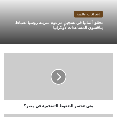
إشراقات عالمية
تحقق ألمانيا في تسجيل مزعوم سربته روسيا لضباط
يناقشون المساعدات لأوكرانيا
متى
تنحسر
الضغوط
التضخمية
في
مصر؟
متى تنحسر الضغوط التضخمية في مصر؟
طاقم