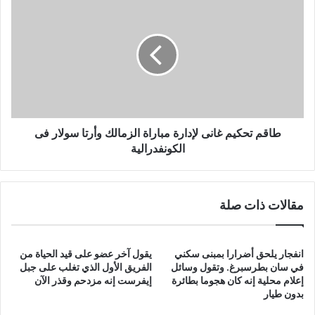
تحكيم
غانى
لإدارة
مباراة
الزمالك
وأرتا
سولار
فى
الكونفدرالية
طاقم تحكيم غانى لإدارة مباراة الزمالك وأرتا سولار فى
الكونفدرالية
مقالات ذات صلة
انفجار يلحق أضرارا بمبنى سكني
يقول آخر عضو على قيد الحياة من
في سان بطرسبرغ. وتقول وسائل
الفريق الأول الذي تغلب على جبل
إعلام محلية إنه كان هجوما بطائرة
إيفرست إنه مزدحم وقذر الآن
بدون طيار