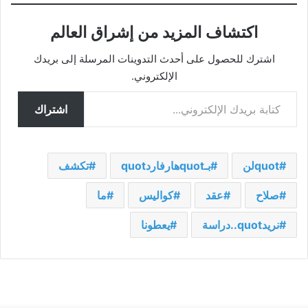
اكتشاف المزيد من إشراق العالم
اشترك للحصول على أحدث التدوينات المرسلة إلى بريدك
الإلكتروني.
كتابة بريدك الإلكتروني...
اشتراك
quotلن
بـquotهارفاردquot
تكشف
صلاح
عقد
كواليس
ما
نريدquot..دراسة
يعطونا