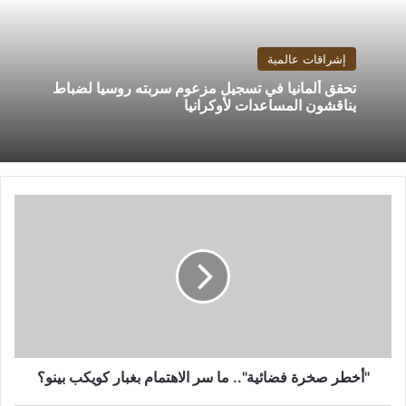
إشراقات عالمية
تحقق ألمانيا في تسجيل مزعوم سربته روسيا لضباط
يناقشون المساعدات لأوكرانيا
"أخطر
صخرة
فضائية"..
ما
سر
الاهتمام
بغبار
كويكب
بينو؟
"أخطر صخرة فضائية".. ما سر الاهتمام بغبار كويكب بينو؟