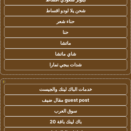
شحن يلا لودو اقساط
حناء شعر
حنا
ماتشا
شاي ماتشا
شدات ببجي تمارا
!
خدمات الباك لينك والجيست
guest post مقال ضيف
سوق العرب
باك لينك باقة 20