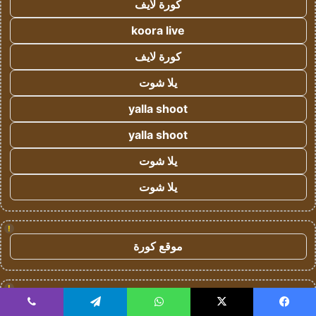
كورة لايف
koora live
كورة لايف
يلا شوت
yalla shoot
yalla shoot
يلا شوت
يلا شوت
!
موقع كورة
!
كورة لايف
يسبوك
‫X
واتساب
تيلقرام
ڤايبر