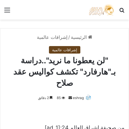
بحث عن
الق
الرئيسية
/
إشراقات عالمية
إشراقات عالمية
"لن يعطونا ما نريد"..دراسة
بـ"هارفارد" تكشف كواليس عقد
صلاح
أرسل
eshrag
85
2 دقائق
بريدا
إلكترونيا
من صحيفة اشراق العالم 24:[ad_1]