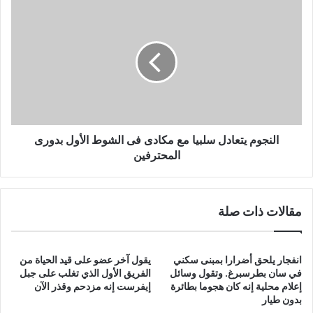
النجوم
يتعادل
سلبيا
مع
مكادى
فى
الشوط
الأول
بدورى
المحترفين
النجوم يتعادل سلبيا مع مكادى فى الشوط الأول بدورى
المحترفين
مقالات ذات صلة
انفجار يلحق أضرارا بمبنى سكني
يقول آخر عضو على قيد الحياة من
في سان بطرسبرغ. وتقول وسائل
الفريق الأول الذي تغلب على جبل
إعلام محلية إنه كان هجوما بطائرة
إيفرست إنه مزدحم وقذر الآن
بدون طيار