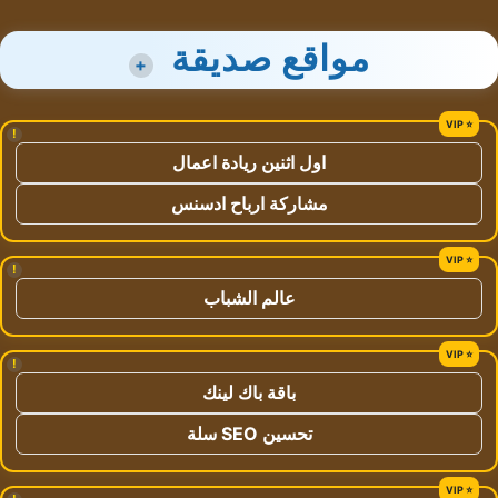
مواقع صديقة
+
!
اول اثنين ريادة اعمال
مشاركة ارباح ادسنس
!
عالم الشباب
!
باقة باك لينك
تحسين SEO سلة