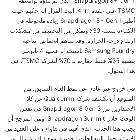
Snapdragon 8+ Gen 1، الذي تم بناؤه بواسطة
TSMC على عقدة 4nm. أثبت القرار أنه حكيم حيث
أظهر Snapdragon 8+ Gen 1 زيادة ملحوظة في
الكفاءة بنسبة 30٪ وتمكن من التخفيف من مشكلات
ارتفاع درجة الحرارة. وقد ساهم انخفاض إنتاجية
Samsung Foundry باستخدام عملية 4 نانومتر،
بنسبة 35% فقط مقارنة بـ 70% لشركة TSMC، في
هذا التحول.
في خروج غير عادي عن نمط العام السابق، من
المتوقع أن تكشف شركة Qualcomm عن كلا
الإصدارين من Snapdragon 8 Gen 3 في نفس
الوقت خلال Snapdragon Summit. ومن المرجح أن
يجيب هذا الحدث، الذي أقيم في هاواي، على العديد من
الأسئلة حول المعالجات الجديدة. ومع ذلك، لا يزال من