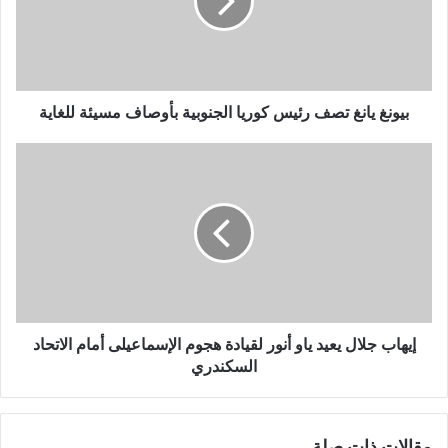
كوريا
الجنوبية
بأوصاف
مسيئة
للغاية
بيونغ يانغ تصف رئيس كوريا الجنوبية بأوصاف مسيئة للغاية
إيهاب
جلال
يعيد
ياو
أنور
لقيادة
هجوم
الإسماعيلى
أمام
الاتحاد
إيهاب جلال يعيد ياو أنور لقيادة هجوم الإسماعيلى أمام الاتحاد
السكندري
السكندري
مقالات ذات صلة