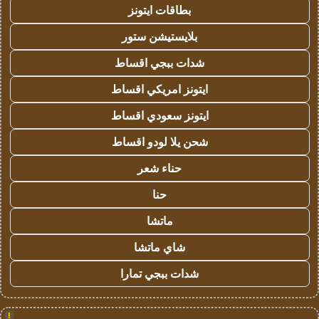
بطاقات ايتونز
بلايستيشن ستور
شدات ببجي اقساط
ايتونز امريكي اقساط
ايتونز سعودي اقساط
شحن يلا لودو اقساط
حناء شعر
حنا
ماتشا
شاي ماتشا
شدات ببجي تمارا
!