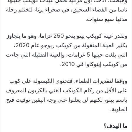
وهبطت، الأحد، أول مركبة تحمل عينات كويكب جلبتها
ناسا من الفضاء السحيق، في صحراء يوتا، لتختتم رحلة
مدتها سبع سنوات.
وتقدر عينة كويكب بينو بنحو 250 غراما، وهو ما يتجاوز
بكثير العينة المنقولة من كويكب ريوجو عام 2020،
التي بلغت حينها 5 غرامات، والعينة الضئيلة التي جاءت
من كويكب إيتوكاوا في 2010.
ووفقا لتقديرات العلماء، فتحتوي الكبسولة على كوب
على الأقل من ركام الكويكب الغني بالكربون المعروف
باسم بينو، لكنهم لن يعلنوا على وجه اليقين توقيت فتح
الحاوية.
ما الهدف؟