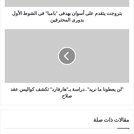
الأول
بدورى
بتروجت يتقدم على أسوان بهدفى "بامبا" فى الشوط الأول
المحترفين
بدورى المحترفين
"لن
يعطونا
ما
نريد"..دراسة
بـ"هارفارد"
تكشف
كواليس
عقد
صلاح
"لن يعطونا ما نريد"..دراسة بـ"هارفارد" تكشف كواليس عقد
صلاح
مقالات ذات صلة