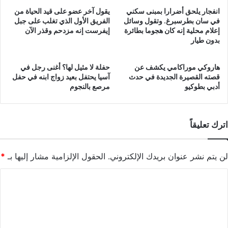
انفجار يلحق أضرارا بمبنى سكني
يقول آخر عضو على قيد الحياة من
في سان بطرسبرغ. وتقول وسائل
الفريق الأول الذي تغلب على جبل
إعلام محلية إنه كان هجوما بطائرة
إيفرست إنه مزدحم وقذر الآن
بدون طيار
هاروكي موراكامي يكشف عن
حفلة لا مثيل لها؟ أغنى رجل في
قصته القصيرة الجديدة في حدث
آسيا يحتفل بعيد زواج ابنه في حفل
أدبي بطوكيو
مرصع بالنجوم
اترك تعليقاً
لن يتم نشر عنوان بريدك الإلكتروني.
الحقول الإلزامية مشار إليها بـ
*
ا
ل
ت
ع