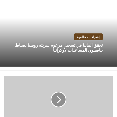
إشراقات عالمية
تحقق ألمانيا في تسجيل مزعوم سربته روسيا لضباط
يناقشون المساعدات لأوكرانيا
بتروجت
يتقدم
على
أسوان
بهدفى
"بامبا"
فى
الشوط