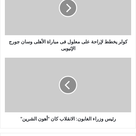
على
معلول
فى
مباراة
الأهلى
وسان
جورج
كولر يخطط لإراحة على معلول فى مباراة الأهلى وسان جورج
الإثيوبى
الإثيوبى
رئيس
وزراء
الغابون:
الانقلاب
كان
"أهون
الشرين"
رئيس وزراء الغابون: الانقلاب كان "أهون الشرين"