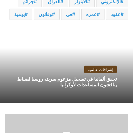
الإلكتروني
الابتزاز
العراق
جرائم
عقود
عمره
في
وقانون
يومية
إشراقات عالمية
تحقق ألمانيا في تسجيل مزعوم سربته روسيا لضباط
يناقشون المساعدات لأوكرانيا
كولر
يخطط
لإراحة