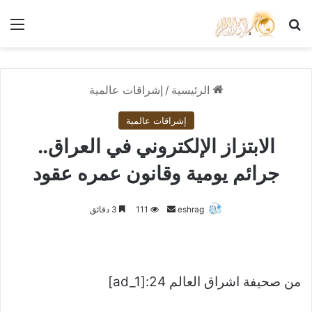
بحث عن
الق
الرئيسية
/
إشراقات عالمية
إشراقات عالمية
الابتزاز الإلكتروني في العراق..
جرائم يومية وقانون عمره عقود
أرسل
eshrag
111
3 دقائق
بريدا
إلكترونيا
من صحيفة اشراق العالم 24:[ad_1]