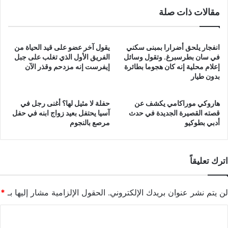
مقالات ذات صلة
انفجار يلحق أضرارا بمبنى سكني
يقول آخر عضو على قيد الحياة من
في سان بطرسبرغ. وتقول وسائل
الفريق الأول الذي تغلب على جبل
إعلام محلية إنه كان هجوما بطائرة
إيفرست إنه مزدحم وقذر الآن
بدون طيار
هاروكي موراكامي يكشف عن
حفلة لا مثيل لها؟ أغنى رجل في
قصته القصيرة الجديدة في حدث
آسيا يحتفل بعيد زواج ابنه في حفل
أدبي بطوكيو
مرصع بالنجوم
اترك تعليقاً
لن يتم نشر عنوان بريدك الإلكتروني.
الحقول الإلزامية مشار إليها بـ
*
ا
ل