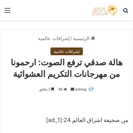
بحث عن
الق
الرئيسية
/
إشراقات عالمية
إشراقات عالمية
هالة صدقي ترفع الصوت: ارحمونا
من مهرجانات التكريم العشوائية
أرسل
eshrag
85
2 دقائق
بريدا
إلكترونيا
من صحيفة اشراق العالم 24:[ad_1]