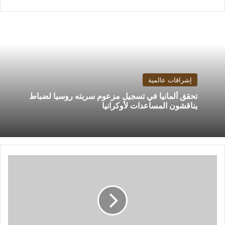
إشراقات عالمية
تحقق ألمانيا في تسجيل مزعوم سربته روسيا لضباط
يناقشون المساعدات لأوكرانيا
المغرب
يرفع
الحد
الأدنى
للأجور
5
بالمئة