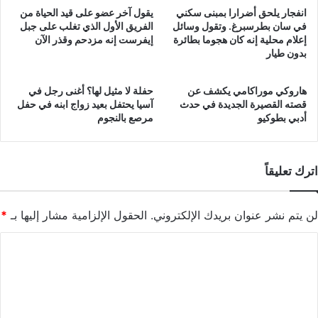
انفجار يلحق أضرارا بمبنى سكني
يقول آخر عضو على قيد الحياة من
في سان بطرسبرغ. وتقول وسائل
الفريق الأول الذي تغلب على جبل
إعلام محلية إنه كان هجوما بطائرة
إيفرست إنه مزدحم وقذر الآن
بدون طيار
هاروكي موراكامي يكشف عن
حفلة لا مثيل لها؟ أغنى رجل في
قصته القصيرة الجديدة في حدث
آسيا يحتفل بعيد زواج ابنه في حفل
أدبي بطوكيو
مرصع بالنجوم
اترك تعليقاً
لن يتم نشر عنوان بريدك الإلكتروني.
الحقول الإلزامية مشار إليها بـ
*
ا
ل
ت
ع