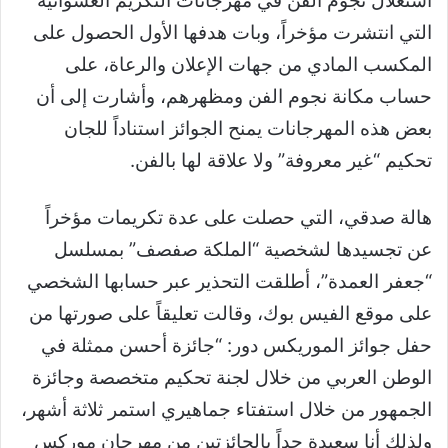
استغلال نجوم الفن في مهرجانات التكريم العشوائية
التي انتشرت مؤخراً، وبات هدفها الأول الحصول على
المكسب المادي من جهات الإعلان والرعاة، على
حساب مكانة نجوم الفن ومظهرهم، وأشارت إلى أن
بعض هذه المهرجانات يمنح الجوائز استناداً للجان
تحكيم “غير معروفة” ولا علاقة لها بالفن.
هالة صدقي، التي حصلت على عدة تكريمات مؤخراً
عن تجسيدها لشخصية “الملكة صفصف” بمسلسل
“جعفر العمدة”، أطلقت التحذير عبر حسابها الشخصي
على موقع الفيس بوك، وقالت تعليقاً على صورتها من
حفل جوائز الموريكس دور: “جائزة أحسن ممثلة في
الوطن العربي من خلال لجنة تحكيم متخصصة وجائزة
الجمهور من خلال استفتاء جماهيري استمر ثلاثة أشهر،
ولذلك أنا سعيدة جداً بالجائزتين من مهرجان موركس