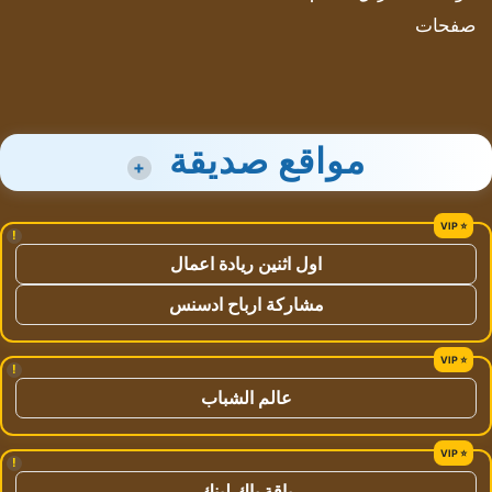
صفحات
مواقع صديقة
+
!
اول اثنين ريادة اعمال
مشاركة ارباح ادسنس
!
عالم الشباب
!
باقة باك لينك