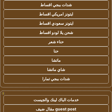
شدات ببجي اقساط
ايتونز امريكي اقساط
ايتونز سعودي اقساط
شحن يلا لودو اقساط
حناء شعر
حنا
ماتشا
شاي ماتشا
شدات ببجي تمارا
!
خدمات الباك لينك والجيست
guest post مقال ضيف