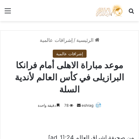
بحث عن
الق
الرئيسية
/
إشراقات عالمية
إشراقات عالمية
موعد مباراة الاهلى أمام فرانكا
البرازيلى في كأس العالم لأندية
السلة
أرسل
eshrag
78
دقيقة واحدة
بريدا
إلكترونيا
من صحيفة اشراق العالم 24:[ad_1]