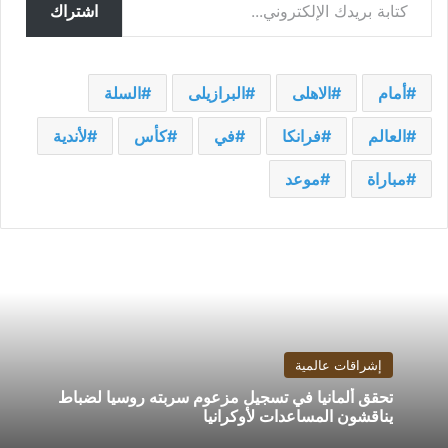
اشتراك
أمام
الاهلى
البرازيلى
السلة
العالم
فرانكا
في
كأس
لأندية
مباراة
موعد
إشراقات عالمية
تحقق ألمانيا في تسجيل مزعوم سربته روسيا لضباط
يناقشون المساعدات لأوكرانيا