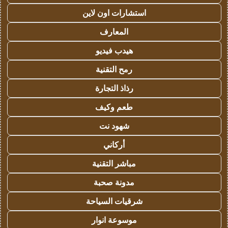
استشارات اون لاين
المعارف
هيدب فيديو
رمح التقنية
رذاذ التجارة
طعم وكيف
شهود نت
أركاني
مباشر التقنية
مدونة صحبة
شرقيات السياحة
موسوعة انوار