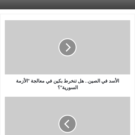
الأسد
في
الصين..
هل
تنخرط
بكين
في
معالجة
"الأزمة
السورية"؟
الأسد في الصين.. هل تنخرط بكين في معالجة "الأزمة
السورية"؟
دورى
نايل..
باسم
على
يحصد
جائزة