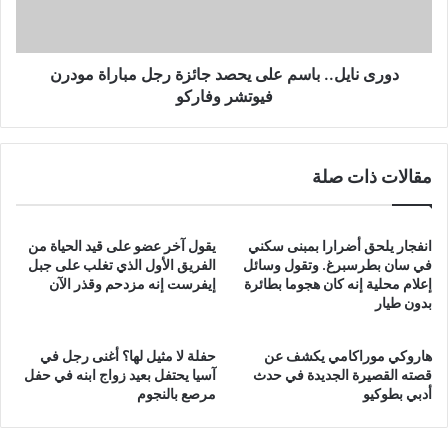
رجل
مباراة
مودرن
فيوتشر
دورى نايل.. باسم على يحصد جائزة رجل مباراة مودرن
وفاركو
فيوتشر وفاركو
مقالات ذات صلة
انفجار يلحق أضرارا بمبنى سكني
يقول آخر عضو على قيد الحياة من
في سان بطرسبرغ. وتقول وسائل
الفريق الأول الذي تغلب على جبل
إعلام محلية إنه كان هجوما بطائرة
إيفرست إنه مزدحم وقذر الآن
بدون طيار
هاروكي موراكامي يكشف عن
حفلة لا مثيل لها؟ أغنى رجل في
قصته القصيرة الجديدة في حدث
آسيا يحتفل بعيد زواج ابنه في حفل
أدبي بطوكيو
مرصع بالنجوم