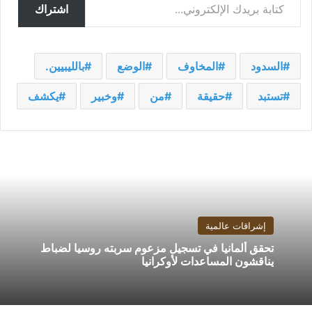
اشتراك
السدود
المخاوف
الوضع
بالليبيين.
تستبد
حقيقة
من
وخبير
يكشف
إشراقات عالمية
تحقق ألمانيا في تسجيل مزعوم سربته روسيا لضباط
يناقشون المساعدات لأوكرانيا