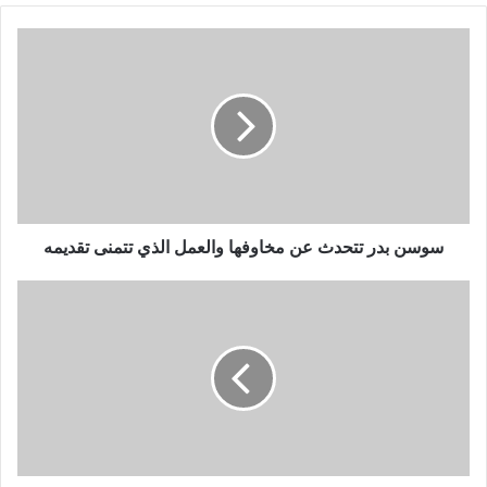
سوسن
بدر
تتحدث
عن
مخاوفها
والعمل
الذي
تتمنى
تقديمه
سوسن بدر تتحدث عن مخاوفها والعمل الذي تتمنى تقديمه
هذه
رسالة
يسرا
للإعلاميين
الذين
سيحضرون
“مهرجان
الجونة”