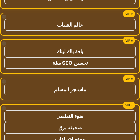
!
عالم الشباب
!
باقة باك لينك
تحسين SEO سلة
!
ماسنجر المسلم
!
ضوء التعليمي
صحيفة برق
موقع اشراقات