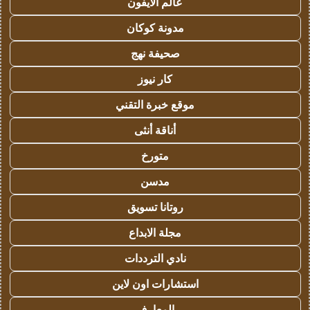
عالم الايفون
مدونة كوكان
صحيفة نهج
كار نيوز
موقع خبرة التقني
أناقة أنثى
متورخ
مدسن
روتانا تسويق
مجلة الابداع
نادي الترددات
استشارات اون لاين
المعارف