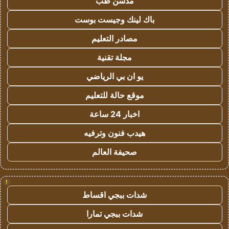
مدسن طب
باك لينك وجيست بوست
مصادر التعليم
مجلة تقنية
يو ان بي الرياضي
موقع حالة للتعليم
اخبار 24 ساعة
هيدب فنون وترفيه
صحيفة العالم
!
شدات ببجي اقساط
شدات ببجي تمارا