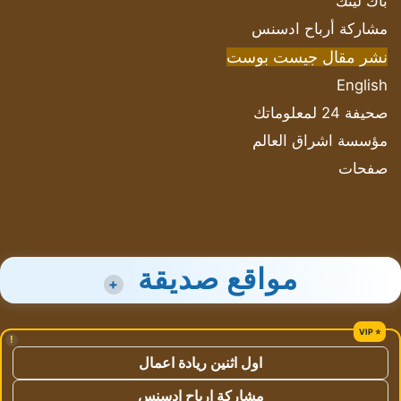
باك لينك
مشاركة أرباح ادسنس
نشر مقال جيست بوست
English
صحيفة 24 لمعلوماتك
مؤسسة اشراق العالم
صفحات
مواقع صديقة
+
!
اول اثنين ريادة اعمال
مشاركة ارباح ادسنس