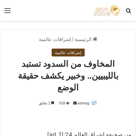
بحث عن
الق
الرئيسية
/
إشراقات عالمية
إشراقات عالمية
المخاوف من السدود تستبد
بالليبيين.. وخبير يكشف حقيقة
الوضع
أرسل
eshrag
109
2 دقائق
بريدا
إلكترونيا
من صحيفة اشراق العالم 24:[ad_1]