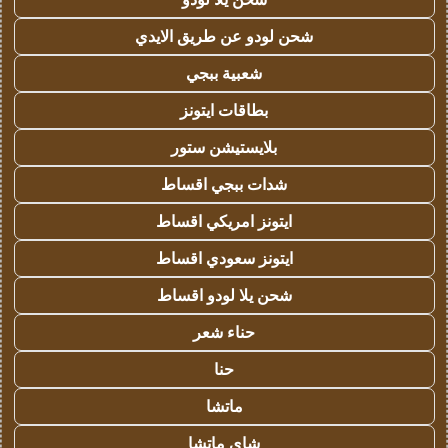
شحن لودو عن طريق الايدي
شعبية ببجي
بطاقات ايتونز
بلايستيشن ستور
شدات ببجي اقساط
ايتونز امريكي اقساط
ايتونز سعودي اقساط
شحن يلا لودو اقساط
حناء شعر
حنا
ماتشا
شاي ماتشا