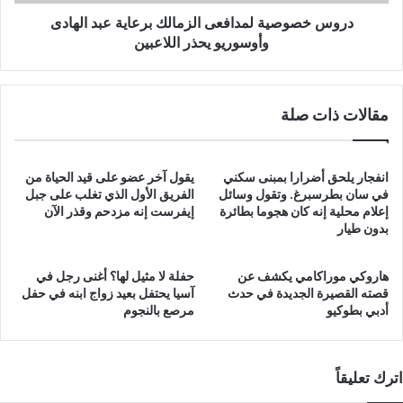
يحذر
اللاعبين
دروس خصوصية لمدافعى الزمالك برعاية عبد الهادى
وأوسوريو يحذر اللاعبين
مقالات ذات صلة
انفجار يلحق أضرارا بمبنى سكني
يقول آخر عضو على قيد الحياة من
في سان بطرسبرغ. وتقول وسائل
الفريق الأول الذي تغلب على جبل
إعلام محلية إنه كان هجوما بطائرة
إيفرست إنه مزدحم وقذر الآن
بدون طيار
هاروكي موراكامي يكشف عن
حفلة لا مثيل لها؟ أغنى رجل في
قصته القصيرة الجديدة في حدث
آسيا يحتفل بعيد زواج ابنه في حفل
أدبي بطوكيو
مرصع بالنجوم
اترك تعليقاً