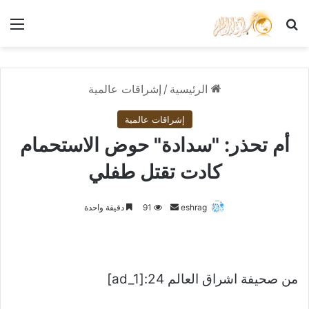
بحث عن
الق
الرئيسية
/
إشراقات عالمية
إشراقات عالمية
أم تحذر: "سدادة" حوض الاستحمام
كادت تقتل طفلي
أرسل
eshrag
91
دقيقة واحدة
بريدا
إلكترونيا
من صحيفة اشراق العالم 24:[ad_1]