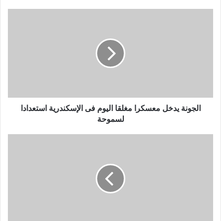
الجونة
يدخل
معسكرا
مغلقا
اليوم
فى
الإسكندرية
استعدادا
لسموحة
الجونة يدخل معسكرا مغلقا اليوم فى الإسكندرية استعدادا
لسموحة
دروس
خصوصية
لمدافعى
الزمالك
برعاية
عبد
الهادى
وأوسوريو