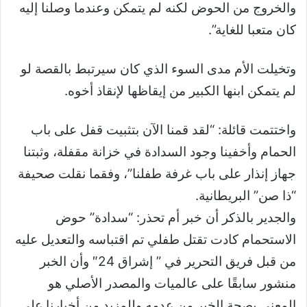
والخروج من الحوض لكنه لم يتمكن وعندما وصلنا إليه
كان متعبا للغاية”.
وتخيلت الأم مدى السوء الذي كان سيرتبط بالقصة لو
لم يتمكن ابنها الكبير من إيقاظها لإنقاذ أخوه.
واختتمت قائلة: “لقد قمنا الآن بتثبيت قفل على باب
الحمام وأخفينا وجود السدادة في خزانة مقفلة، وثبتنا
جهاز إنذار على باب غرفة طفلنا”، وفقما نقلت صحيفة
“ذا صن” البريطانية.
والجدير بالذكر أن خبر أم تحذر: “سدادة” حوض
الاستحمام كادت تقتل طفلي تم اقتباسه والتعديل عليه
من قبل فريق التحرير في ” إشراق 24″ وأن الخبر
منشور سابقًا على عالميات والمصدر الأصلي هو
المعني بصحة الخبر من عدمه وللمزيد من أخبارنا على