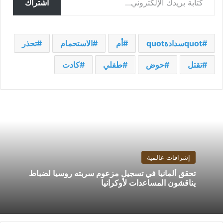
اشتراك
quotسدادةquot
أم
الاستحمام
تحذر
تقتل
حوض
طفلي
كادت
إشراقات عالمية
تحقق ألمانيا في تسجيل مزعوم سربته روسيا لضباط
يناقشون المساعدات لأوكرانيا