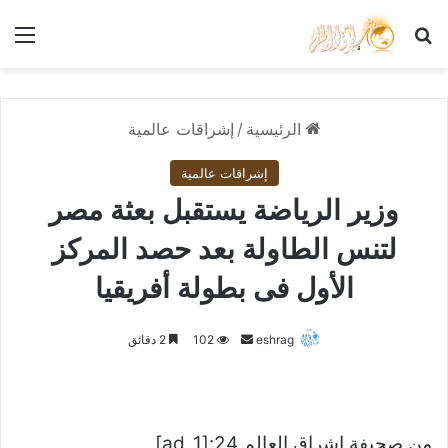
بحث عن
الق
الرئيسية
/
إشراقات عالمية
إشراقات عالمية
وزير الرياضة يستقبل بعثة مصر
لتنس الطاولة بعد حصد المركز
الأول فى بطولة أفريقيا
أرسل
eshrag
102
2 دقائق
بريدا
إلكترونيا
من صحيفة اشراق العالم 24:[ad_1]