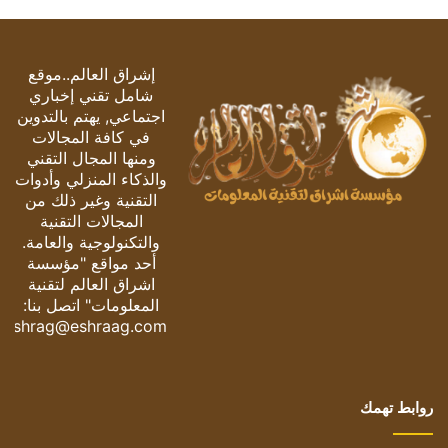
إشراق العالم..موقع
شامل تقني إخباري
اجتماعي, يهتم بالتدوين
في كافة المجالات
ومنها المجال التقني
والذكاء المنزلي وأدوات
التقنية وغير ذلك من
المجالات التقنية
والتكنولوجية والعامة.
أحد مواقع "مؤسسة
اشراق العالم لتقنية
المعلومات" اتصل بنا:
eshrag@eshraag.com
روابط تهمك