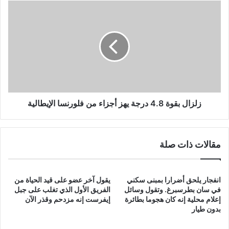
زلزال
بقوة
4.8
درجة
يهز
أجزاء
من
فلورنسا
الإيطالية
زلزال بقوة 4.8 درجة يهز أجزاء من فلورنسا الإيطالية
مقالات ذات صلة
انفجار يلحق أضرارا بمبنى سكني
يقول آخر عضو على قيد الحياة من
في سان بطرسبرغ. وتقول وسائل
الفريق الأول الذي تغلب على جبل
إعلام محلية إنه كان هجوما بطائرة
إيفرست إنه مزدحم وقذر الآن
بدون طيار