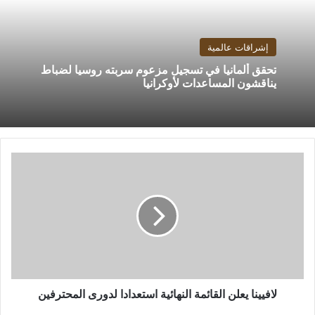
إشراقات عالمية
تحقق ألمانيا في تسجيل مزعوم سربته روسيا لضباط
يناقشون المساعدات لأوكرانيا
لافيينا
يعلن
القائمة
النهائية
استعدادا
لدورى
المحترفين
لافيينا يعلن القائمة النهائية استعدادا لدورى المحترفين