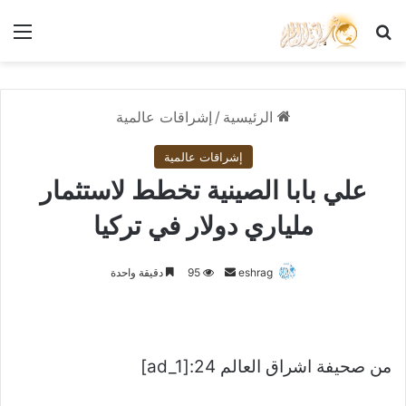
بحث عن
الق
الرئيسية
/
إشراقات عالمية
إشراقات عالمية
علي بابا الصينية تخطط لاستثمار
ملياري دولار في تركيا
أرسل
eshrag
95
دقيقة واحدة
بريدا
إلكترونيا
من صحيفة اشراق العالم 24:[ad_1]