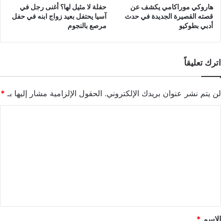
هاروكي موراكامي يكشف عن
حفلة لا مثيل لها؟ أغنى رجل في
قصته القصيرة الجديدة في حدث
آسيا يحتفل بعيد زواج ابنه في حفل
أدبي بطوكيو
مرصع بالنجوم
اترك تعليقاً
لن يتم نشر عنوان بريدك الإلكتروني.
الحقول الإلزامية مشار إليها بـ
*
ا
ل
ت
ع
ل
ي
ق
*
الاسم
*