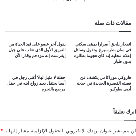
مقالات ذات صلة
انفجار يلحق أضرارا بمبنى سكني
يقول آخر عضو على قيد الحياة من
في سان بطرسبرغ. وتقول وسائل
الفريق الأول الذي تغلب على جبل
إعلام محلية إنه كان هجوما بطائرة
إيفرست إنه مزدحم وقذر الآن
بدون طيار
هاروكي موراكامي يكشف عن
حفلة لا مثيل لها؟ أغنى رجل في
قصته القصيرة الجديدة في حدث
آسيا يحتفل بعيد زواج ابنه في حفل
أدبي بطوكيو
مرصع بالنجوم
اترك تعليقاً
لن يتم نشر عنوان بريدك الإلكتروني.
الحقول الإلزامية مشار إليها بـ
*