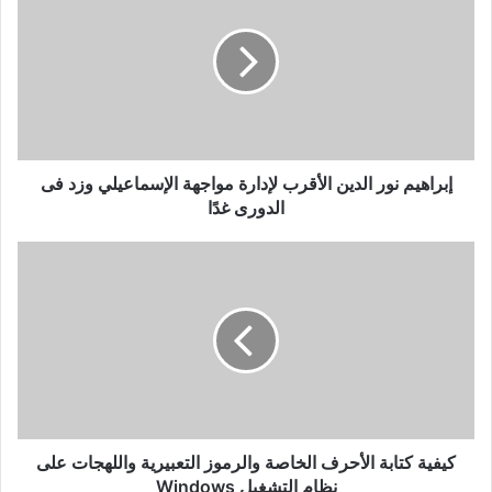
الدين
الأقرب
لإدارة
مواجهة
الإسماعيلي
وزد
فى
الدورى
إبراهيم نور الدين الأقرب لإدارة مواجهة الإسماعيلي وزد فى
غدًا
الدورى غدًا
كيفية
كتابة
الأحرف
الخاصة
والرموز
التعبيرية
واللهجات
على
نظام
التشغيل
كيفية كتابة الأحرف الخاصة والرموز التعبيرية واللهجات على
Windows
نظام التشغيل Windows