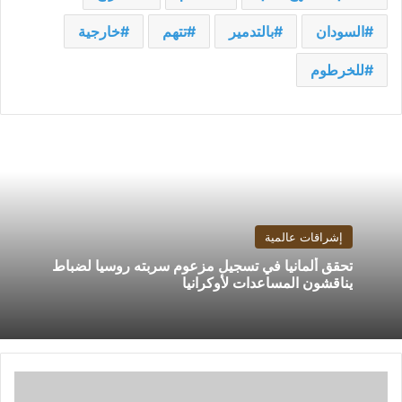
السودان
بالتدمير
تتهم
خارجية
للخرطوم
إشراقات عالمية
تحقق ألمانيا في تسجيل مزعوم سربته روسيا لضباط
يناقشون المساعدات لأوكرانيا
إبراهيم
نور