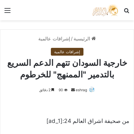
بحث عن
الق
الرئيسية
/
إشراقات عالمية
إشراقات عالمية
خارجية السودان تتهم الدعم السريع
بالتدمير "الممنهج" للخرطوم
أرسل
eshrag
90
2 دقائق
بريدا
إلكترونيا
من صحيفة اشراق العالم 24:[ad_1]