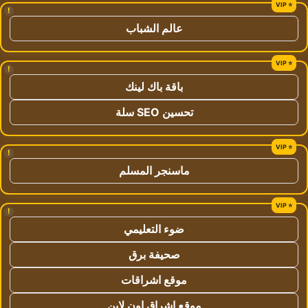
!
عالم الشباب
!
باقة باك لينك
تحسين SEO سلة
!
ماسنجر المسلم
!
ضوء التعليمي
صحيفة برق
موقع اشراقات
موقع اشراق اون لاين