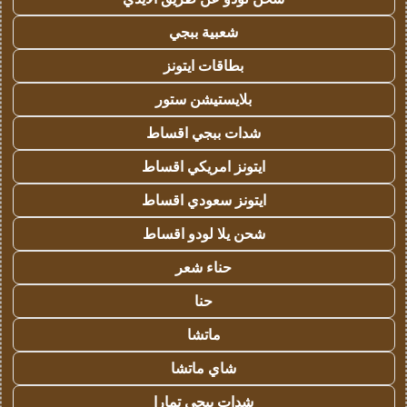
شعبية ببجي
بطاقات ايتونز
بلايستيشن ستور
شدات ببجي اقساط
ايتونز امريكي اقساط
ايتونز سعودي اقساط
شحن يلا لودو اقساط
حناء شعر
حنا
ماتشا
شاي ماتشا
شدات ببجي تمارا