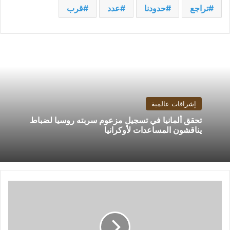
تراجع
حدودنا
عدد
قرب
إشراقات عالمية
تحقق ألمانيا في تسجيل مزعوم سربته روسيا لضباط
يناقشون المساعدات لأوكرانيا
الزمالك
يصرف
مستحقات
لاعبيه
الأجانب