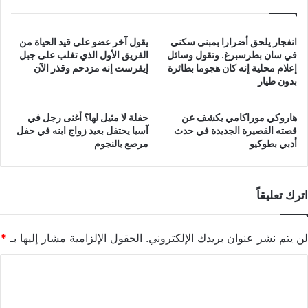
انفجار يلحق أضرارا بمبنى سكني
يقول آخر عضو على قيد الحياة من
في سان بطرسبرغ. وتقول وسائل
الفريق الأول الذي تغلب على جبل
إعلام محلية إنه كان هجوما بطائرة
إيفرست إنه مزدحم وقذر الآن
بدون طيار
هاروكي موراكامي يكشف عن
حفلة لا مثيل لها؟ أغنى رجل في
قصته القصيرة الجديدة في حدث
آسيا يحتفل بعيد زواج ابنه في حفل
أدبي بطوكيو
مرصع بالنجوم
اترك تعليقاً
لن يتم نشر عنوان بريدك الإلكتروني.
الحقول الإلزامية مشار إليها بـ
*
ا
ل
ت