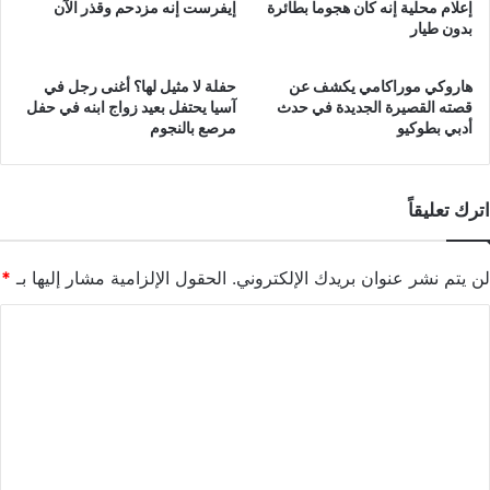
إعلام محلية إنه كان هجوما بطائرة
إيفرست إنه مزدحم وقذر الآن
بدون طيار
هاروكي موراكامي يكشف عن
حفلة لا مثيل لها؟ أغنى رجل في
قصته القصيرة الجديدة في حدث
آسيا يحتفل بعيد زواج ابنه في حفل
أدبي بطوكيو
مرصع بالنجوم
اترك تعليقاً
لن يتم نشر عنوان بريدك الإلكتروني.
الحقول الإلزامية مشار إليها بـ
*
ا
ل
ت
ع
ل
ي