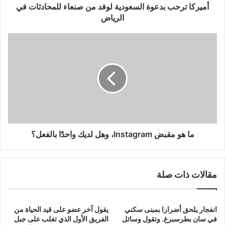
الرياض
أميركا ترحب بدعوة السعودية لوفد من صنعاء للمحادثات في
الرياض
ما
هو
مقبض
Instagram،
وهل
لديك
واحدًا
بالفعل؟
ما هو مقبض Instagram، وهل لديك واحدًا بالفعل؟
مقالات ذات صلة
انفجار يلحق أضرارا بمبنى سكني
يقول آخر عضو على قيد الحياة من
في سان بطرسبرغ. وتقول وسائل
الفريق الأول الذي تغلب على جبل