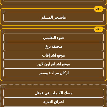
!
ماسنجر المسلم
!
ضوء التعليمي
صحيفة برق
موقع اشراقات
موقع اشراق اون لاين
اركان سياحة وسفر
!
مسك الكلمات في قوقل
اشراق التقنية