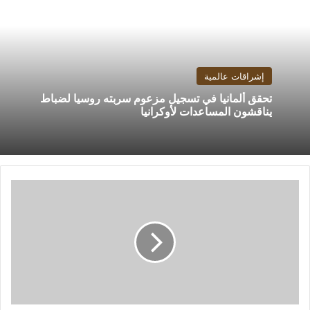
إشراقات عالمية
تحقق ألمانيا في تسجيل مزعوم سربته روسيا لضباط
يناقشون المساعدات لأوكرانيا
أميركا
ترحب
بدعوة
السعودية
لوفد
من
صنعاء
للمحادثات
في