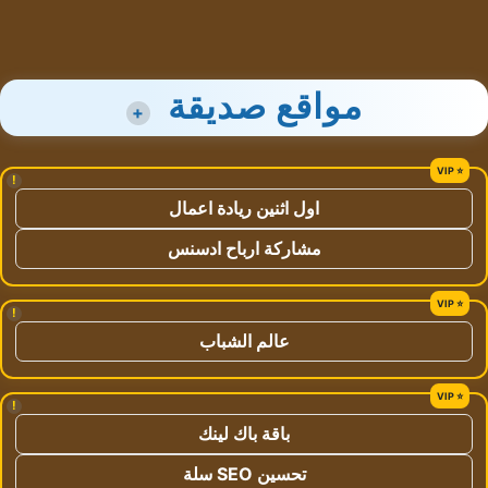
مواقع صديقة
+
!
اول اثنين ريادة اعمال
مشاركة ارباح ادسنس
!
عالم الشباب
!
باقة باك لينك
تحسين SEO سلة