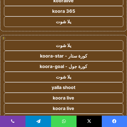
kooralive
koora 365
يلا شوت
!
يلا شوت
كورة ستار - koora-star
كورة جول - koora-goal
يلا شوت
yalla shoot
koora live
koora live
يلا شوت
يسبوك
‫X
واتساب
تيلقرام
ڤايبر