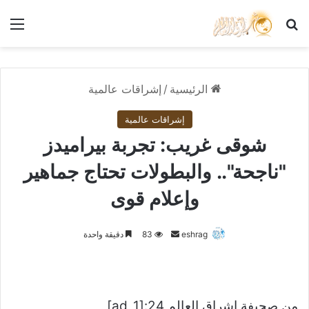
بحث عن
الق
الرئيسية
/
إشراقات عالمية
إشراقات عالمية
شوقى غريب: تجربة بيراميدز
"ناجحة".. والبطولات تحتاج جماهير
وإعلام قوى
أرسل
eshrag
83
دقيقة واحدة
بريدا
إلكترونيا
من صحيفة اشراق العالم 24:[ad_1]