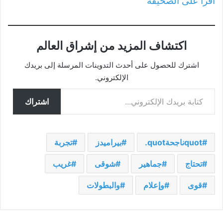
اقرأ على الصحيفة
اكتشاف المزيد من إشراق العالم
اشترك للحصول على أحدث التدوينات المرسلة إلى بريدك
الإلكتروني.
كتابة بريدك الإلكتروني...
اشتراك
quotناجحةquot.
بيراميدز
تجربة
تحتاج
جماهير
شوقى
غريب
قوى
وإعلام
والبطولات