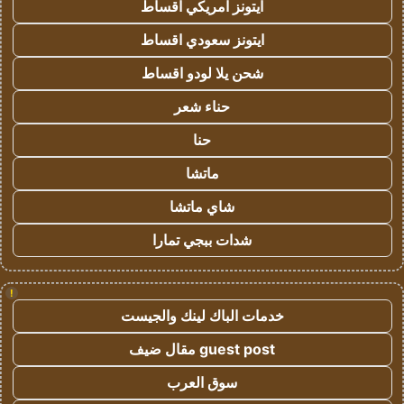
ايتونز امريكي اقساط
ايتونز سعودي اقساط
شحن يلا لودو اقساط
حناء شعر
حنا
ماتشا
شاي ماتشا
شدات ببجي تمارا
!
خدمات الباك لينك والجيست
guest post مقال ضيف
سوق العرب